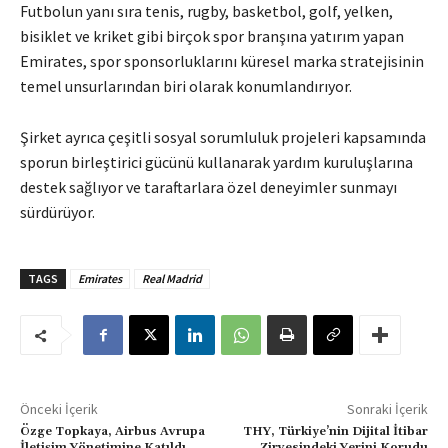
Futbolun yanı sıra tenis, rugby, basketbol, golf, yelken,
bisiklet ve kriket gibi birçok spor branşına yatırım yapan
Emirates, spor sponsorluklarını küresel marka stratejisinin
temel unsurlarından biri olarak konumlandırıyor.
Şirket ayrıca çeşitli sosyal sorumluluk projeleri kapsamında
sporun birleştirici gücünü kullanarak yardım kuruluşlarına
destek sağlıyor ve taraftarlara özel deneyimler sunmayı
sürdürüyor.
TAGS
Emirates
Real Madrid
Önceki İçerik
Sonraki İçerik
Özge Topkaya, Airbus Avrupa
THY, Türkiye’nin Dijital İtibar
İletişim Yönetimine Katıldı
Zirvesindeki Yerini Korudu