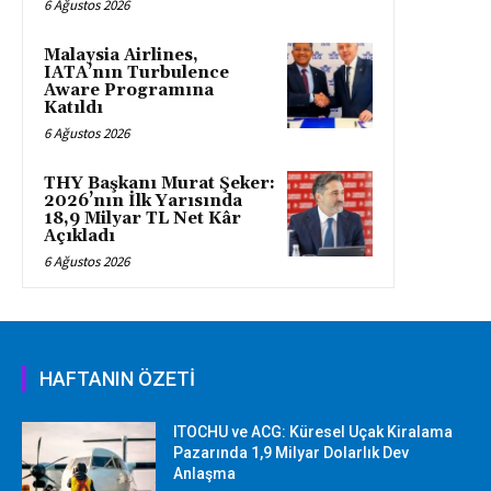
6 Ağustos 2026
Malaysia Airlines,
IATA’nın Turbulence
Aware Programına
Katıldı
6 Ağustos 2026
THY Başkanı Murat Şeker:
2026’nın İlk Yarısında
18,9 Milyar TL Net Kâr
Açıkladı
6 Ağustos 2026
HAFTANIN ÖZETİ
ITOCHU ve ACG: Küresel Uçak Kiralama
Pazarında 1,9 Milyar Dolarlık Dev
Anlaşma