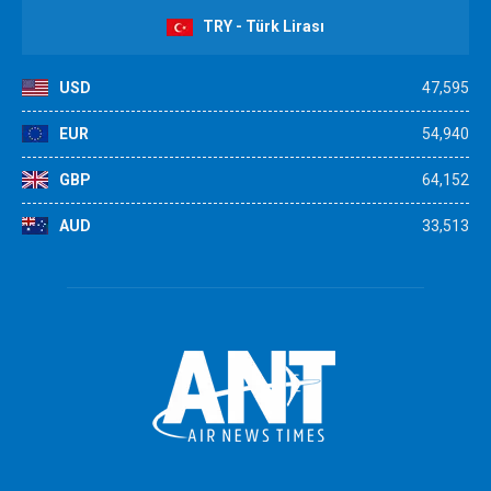
TRY - Türk Lirası
USD
47,595
EUR
54,940
GBP
64,152
AUD
33,513