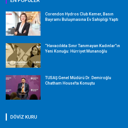
EN POPÜLER
Corendon Hydros Club Kemer, Basın
Bayramı Buluşmasına Ev Sahipliği Yaptı
“Havacılıkta Sınır Tanımayan Kadınlar”ın
Yeni Konuğu: Hürriyet Munanoğlu
TUSAŞ Genel Müdürü Dr. Demiroğlu
Chatham House’ta Konuştu
DÖVİZ KURU