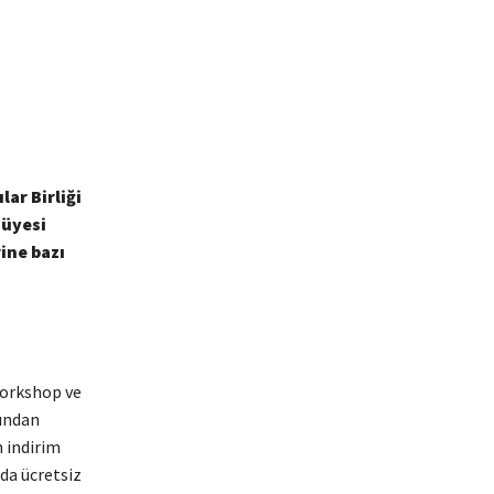
lar Birliği
 üyesi
ine bazı
workshop ve
fından
n indirim
da ücretsiz