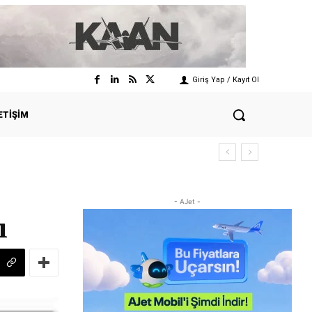
Giriş Yap / Kayıt Ol
ETIŞIM
- AJet -
ı