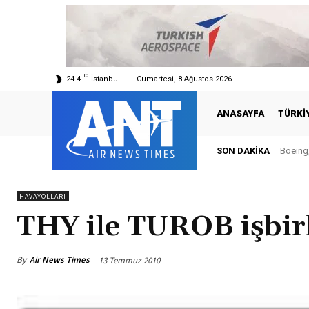
C
24.4
İstanbul
Cumartesi, 8 Ağustos 2026
ANASAYFA
TÜRKI
SON DAKIKA
Boeing,
HAVAYOLLARI
THY ile TUROB işbirl
By
Air News Times
13 Temmuz 2010