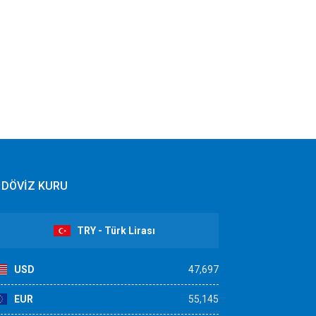
DÖVİZ KURU
TRY - Türk Lirası
USD
47,697
EUR
55,145