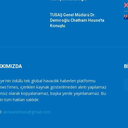
TUSAŞ Genel Müdürü Dr.
Demiroğlu Chatham House’ta
Konuştu
KKIMIZDA
B
ye'nin ödüllü tek global havacılık haberleri platformu
ewsTimes, içerikleri kaynak gösterilmeden alıntı yapılamaz
zinsiz olarak kopyalanamaz, başka yerde yayınlanamaz. Bu
in tüm hakları saklıdır.
l:
airnewstimes@gmail.com