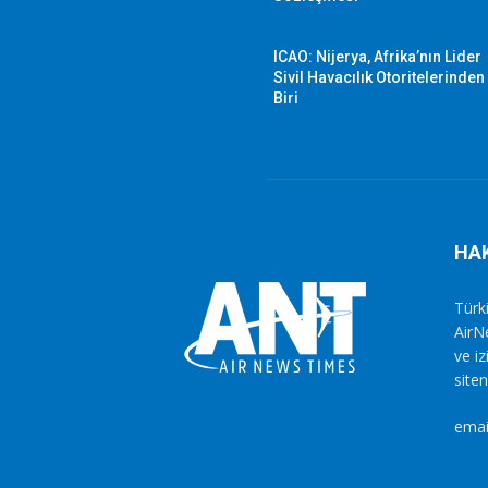
ICAO: Nijerya, Afrika’nın Lider
Sivil Havacılık Otoritelerinden
Biri
HA
Türki
AirN
ve i
siten
emai