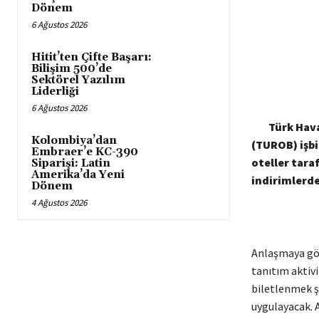
Dönem
6 Ağustos 2026
Hitit’ten Çifte Başarı:
Bilişim 500’de
Sektörel Yazılım
Liderliği
6 Ağustos 2026
Türk Hava 
Kolombiya’dan
(TUROB) işbi
Embraer’e KC-390
oteller tara
Siparişi: Latin
Amerika’da Yeni
indirimlerd
Dönem
4 Ağustos 2026
Anlaşmaya gör
tanıtım aktivi
biletlenmek şa
uygulayacak. 