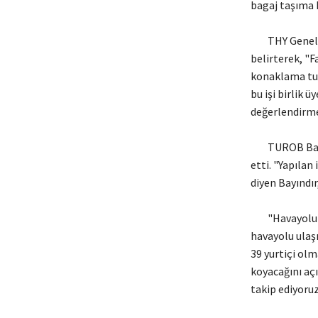
bagaj taşıma 
THY Genel Müd
belirterek, "F
konaklama tur
bu işi birlik 
değerlendirme
TUROB Başkanı
etti. "Yapılan
diyen Bayındır,
"Havayolu ula
havayolu ulaşı
39 yurtiçi ol
koyacağını açı
takip ediyoruz