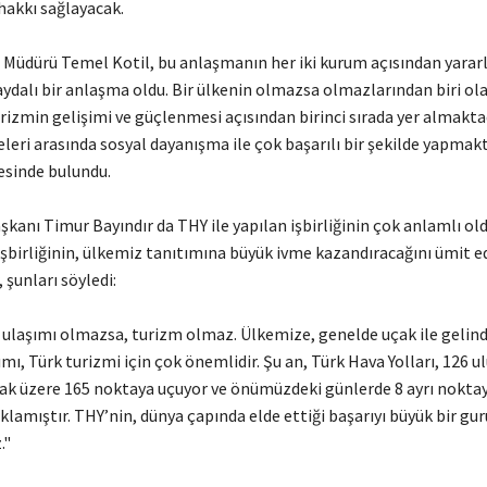
hakkı sağlayacak.
ürü Temel Kotil, bu anlaşmanın her iki kurum açısından yararlı
aydalı bir anlaşma oldu. Bir ülkenin olmazsa olmazlarından biri o
izmin gelişimi ve güçlenmesi açısından birinci sırada yer almakt
üyeleri arasında sosyal dayanışma ile çok başarılı bir şekilde yapmakt
sinde bulundu.
 Timur Bayındır da THY ile yapılan işbirliğinin çok anlamlı ol
 işbirliğinin, ülkemiz tanıtımına büyük ivme kazandıracağını ümit e
 şunları söyledi:
şımı olmazsa, turizm olmaz. Ülkemize, genelde uçak ile gelind
mı, Türk turizmi için çok önemlidir. Şu an, Türk Hava Yolları, 126 ul
mak üzere 165 noktaya uçuyor ve önümüzdeki günlerde 8 ayrı nokta
klamıştır. THY’nin, dünya çapında elde ettiği başarıyı büyük bir gur
."