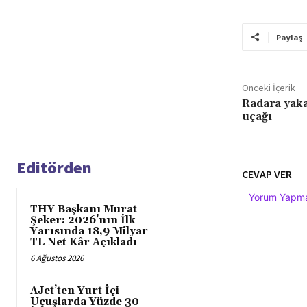
Paylaş
Önceki İçerik
Radara yaka
uçağı
Editörden
CEVAP VER
Yorum Yapmak
THY Başkanı Murat
Şeker: 2026’nın İlk
Yarısında 18,9 Milyar
TL Net Kâr Açıkladı
6 Ağustos 2026
AJet’ten Yurt İçi
Uçuşlarda Yüzde 30