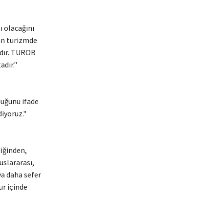
 olacağını
lan turizmde
adır. TUROB
adır."
duğunu ifade
diyoruz."
iğinden,
uslararası,
ya daha sefer
ur içinde