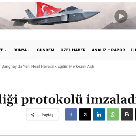
YE
DÜNYA
GÜNDEM
ÖZEL HABER
ANALIZ – RAPOR
İL
 Şanghay’da Yeni Nesil Havacılık Eğitim Merkezini Açtı
iği protokolü imzalad
Paylaş