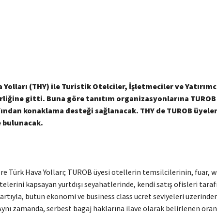
Yolları (THY) ile Turistik Otelciler, İşletmeciler ve Yatırımcı
rliğine gitti. Buna göre tanıtım organizasyonlarına TUROB
fından konaklama desteği sağlanacak. THY de TUROB üyeler
e bulunacak.
e Türk Hava Yolları; TUROB üyesi otellerin temsilcilerinin, fuar, 
telerini kapsayan yurtdışı seyahatlerinde, kendi satış ofisleri tara
rtıyla, bütün ekonomi ve business class ücret seviyeleri üzerinde
Aynı zamanda, serbest bagaj haklarına ilave olarak belirlenen oran