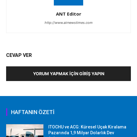
ANT Editor
http://www.airnewstimes.com
CEVAP VER
YORUM YAPMAK İÇIN GIRIŞ YAPIN
HAFTANIN ÖZETİ
ITOCHU ve ACG: Küresel Uçak Kiralama
Pazarında 1,9 Milyar Dolarlık Dev