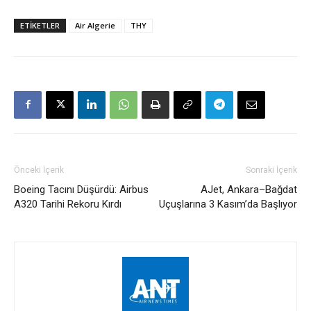
ETIKETLER
Air Algerie
THY
Önceki İçerik
Sonraki İçerik
Boeing Tacını Düşürdü: Airbus
AJet, Ankara–Bağdat
A320 Tarihi Rekoru Kırdı
Uçuşlarına 3 Kasım’da Başlıyor