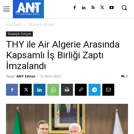
Ana Sayfa
Stratejik Girişim
Stratejik Girişim
THY ile Air Algerie Arasında
Kapsamlı İş Birliği Zaptı
İmzalandı
Yazar
ANT Editor
-
12 Ekim 2025
0