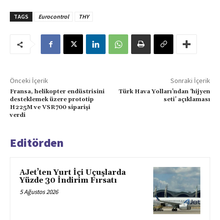
TAGS
Eurocontrol
THY
Önceki İçerik
Sonraki İçerik
Fransa, helikopter endüstrisini
Türk Hava Yolları’ndan ‘hijyen
desteklemek üzere prototip
seti’ açıklaması
H225M ve VSR700 siparişi
verdi
Editörden
AJet’ten Yurt İçi Uçuşlarda
Yüzde 30 İndirim Fırsatı
5 Ağustos 2026