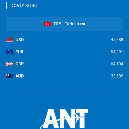
DÖVİZ KURU
TRY - Türk Lirası
USD
47,588
EUR
54,991
GBP
64,104
AUD
33,589