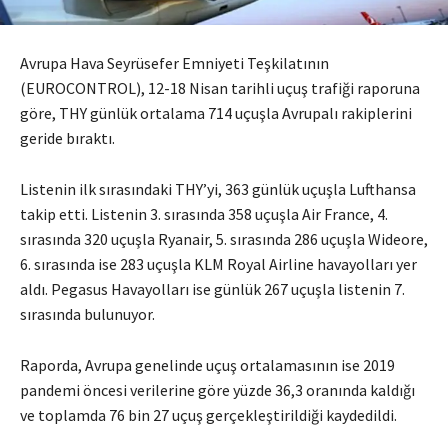
Avrupa Hava Seyrüsefer Emniyeti Teşkilatının
(EUROCONTROL), 12-18 Nisan tarihli uçuş trafiği raporuna
göre, THY günlük ortalama 714 uçuşla Avrupalı rakiplerini
geride bıraktı.
Listenin ilk sırasındaki THY’yi, 363 günlük uçuşla Lufthansa
takip etti. Listenin 3. sırasında 358 uçuşla Air France, 4.
sırasında 320 uçuşla Ryanair, 5. sırasında 286 uçuşla Wideore,
6. sırasında ise 283 uçuşla KLM Royal Airline havayolları yer
aldı. Pegasus Havayolları ise günlük 267 uçuşla listenin 7.
sırasında bulunuyor.
Raporda, Avrupa genelinde uçuş ortalamasının ise 2019
pandemi öncesi verilerine göre yüzde 36,3 oranında kaldığı
ve toplamda 76 bin 27 uçuş gerçekleştirildiği kaydedildi.