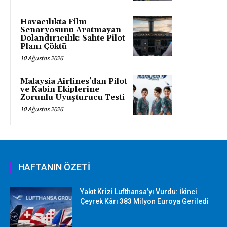
Havacılıkta Film
Senaryosunu Aratmayan
Dolandırıcılık: Sahte Pilot
Planı Çöktü
10 Ağustos 2026
Malaysia Airlines’dan Pilot
ve Kabin Ekiplerine
Zorunlu Uyuşturucu Testi
10 Ağustos 2026
HAFTANIN ÖZETİ
Yakıt Krizi Lufthansa’yı Vurdu: İkinci
Çeyrek Kârı 383 Milyon Euroya Geriledi