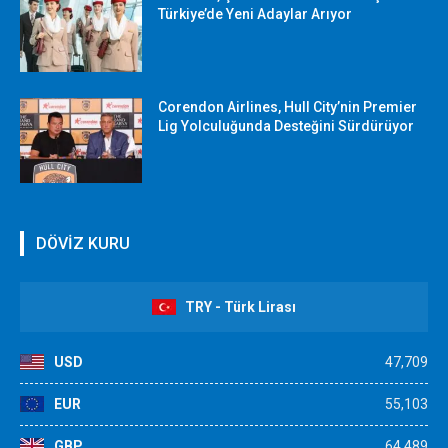
Türkiye’de Yeni Adaylar Arıyor
Corendon Airlines, Hull City’nin Premier
Lig Yolculuğunda Desteğini Sürdürüyor
DÖVİZ KURU
TRY - Türk Lirası
USD
47,709
EUR
55,103
GBP
64,489