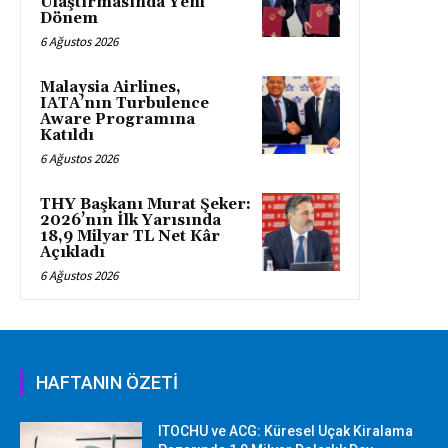
Ulaştırmasında Yeni
Dönem
6 Ağustos 2026
Malaysia Airlines,
IATA’nın Turbulence
Aware Programına
Katıldı
6 Ağustos 2026
THY Başkanı Murat Şeker:
2026’nın İlk Yarısında
18,9 Milyar TL Net Kâr
Açıkladı
6 Ağustos 2026
HAFTANIN ÖZETİ
ITOCHU ve ACG: Küresel Uçak Kiralama