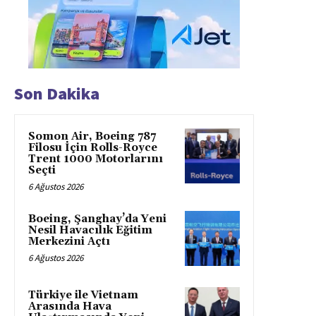
Son Dakika
Somon Air, Boeing 787
Filosu İçin Rolls-Royce
Trent 1000 Motorlarını
Seçti
6 Ağustos 2026
Boeing, Şanghay’da Yeni
Nesil Havacılık Eğitim
Merkezini Açtı
6 Ağustos 2026
Türkiye ile Vietnam
Arasında Hava