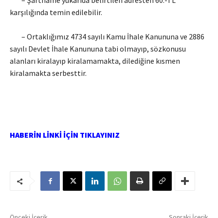
– Şartname yukarıda belirtilen adresten 60.-TL
karşılığında temin edilebilir.
– Ortaklığımız 4734 sayılı Kamu İhale Kanununa ve 2886
sayılı Devlet İhale Kanununa tabi olmayıp, sözkonusu
alanları kiralayıp kiralamamakta, dilediğine kısmen
kiralamakta serbesttir.
HABERİN LİNKİ İÇİN TIKLAYINIZ
Önceki İçerik
Sonraki İçerik