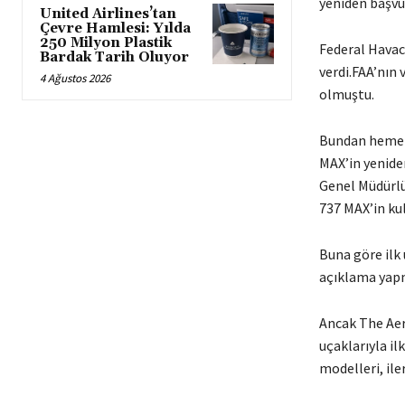
yeniden başvur
United Airlines’tan
Çevre Hamlesi: Yılda
250 Milyon Plastik
Federal Havacı
Bardak Tarih Oluyor
verdi.FAA’nın 
4 Ağustos 2026
olmuştu.
Bundan hemen 
MAX’in yeniden
Genel Müdürlü
737 MAX’in kul
Buna göre ilk 
açıklama yap
Ancak The Aer
uçaklarıyla i
modelleri, ile