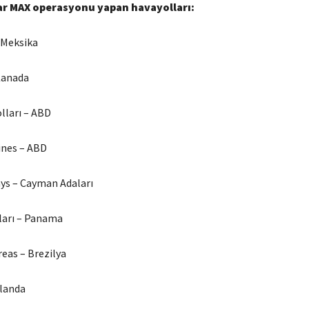
r MAX operasyonu yapan havayolları:
 Meksika
Kanada
lları – ABD
ines – ABD
ys – Cayman Adaları
ları – Panama
reas – Brezilya
zlanda