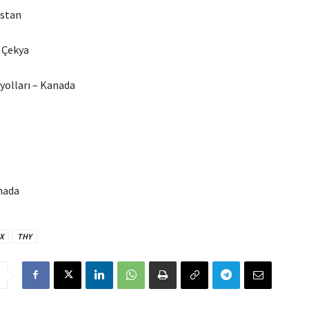
istan
 Çekya
olları – Kanada
nada
X
THY