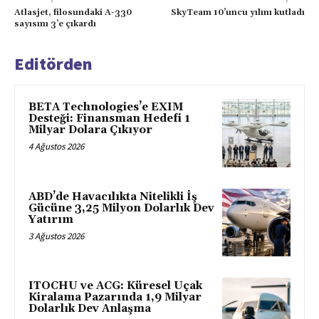
Atlasjet, filosundaki A-330
SkyTeam 10’uncu yılını kutladı
sayısını 3’e çıkardı
Editörden
BETA Technologies’e EXIM
Desteği: Finansman Hedefi 1
Milyar Dolara Çıkıyor
4 Ağustos 2026
ABD’de Havacılıkta Nitelikli İş
Gücüne 3,25 Milyon Dolarlık Dev
Yatırım
3 Ağustos 2026
ITOCHU ve ACG: Küresel Uçak
Kiralama Pazarında 1,9 Milyar
Dolarlık Dev Anlaşma