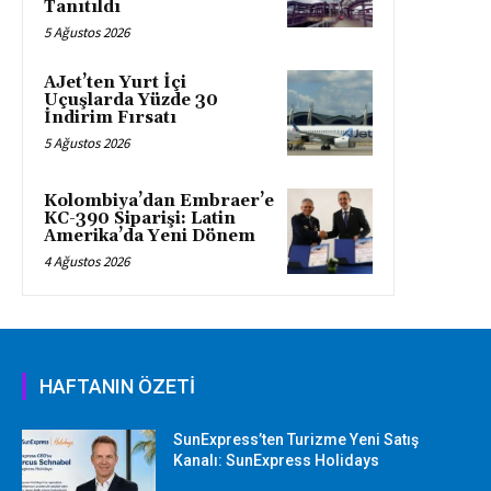
Tanıtıldı
5 Ağustos 2026
AJet’ten Yurt İçi
Uçuşlarda Yüzde 30
İndirim Fırsatı
5 Ağustos 2026
Kolombiya’dan Embraer’e
KC-390 Siparişi: Latin
Amerika’da Yeni Dönem
4 Ağustos 2026
HAFTANIN ÖZETİ
SunExpress’ten Turizme Yeni Satış
Kanalı: SunExpress Holidays