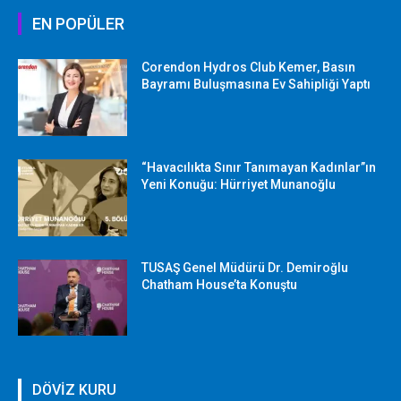
EN POPÜLER
Corendon Hydros Club Kemer, Basın
Bayramı Buluşmasına Ev Sahipliği Yaptı
“Havacılıkta Sınır Tanımayan Kadınlar”ın
Yeni Konuğu: Hürriyet Munanoğlu
TUSAŞ Genel Müdürü Dr. Demiroğlu
Chatham House’ta Konuştu
DÖVİZ KURU