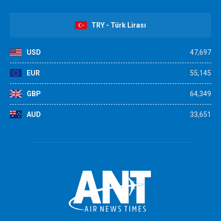
TRY - Türk Lirası
USD
47,697
EUR
55,145
GBP
64,349
AUD
33,651