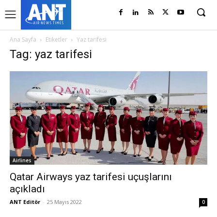
Ana Sayfa
Etiketler
Yaz tarifesi
Tag: yaz tarifesi
Airlines
Qatar Airways yaz tarifesi uçuşlarını
açıkladı
ANT Editör
-
25 Mayıs 2022
0