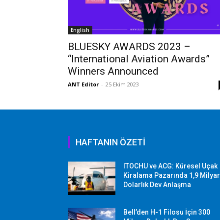
English
BLUESKY AWARDS 2023 –
“International Aviation Awards”
Winners Announced
ANT Editor
-
25 Ekim 2023
HAFTANIN ÖZETİ
ITOCHU ve ACG: Küresel Uçak
Kiralama Pazarında 1,9 Milya
Dolarlık Dev Anlaşma
Bell’den H-1 Filosu İçin 300