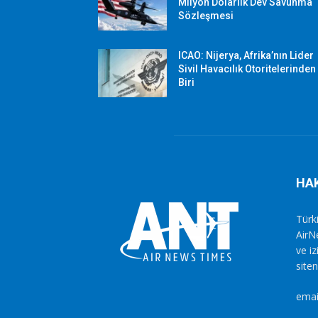
Milyon Dolarlık Dev Savunma
Sözleşmesi
ICAO: Nijerya, Afrika’nın Lider
Sivil Havacılık Otoritelerinden
Biri
HA
Türki
AirN
ve i
siten
emai