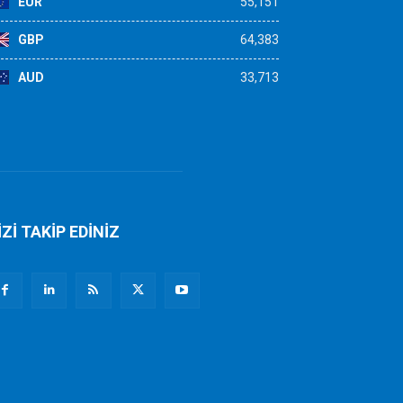
EUR
55,151
GBP
64,383
AUD
33,713
İZİ TAKİP EDİNİZ