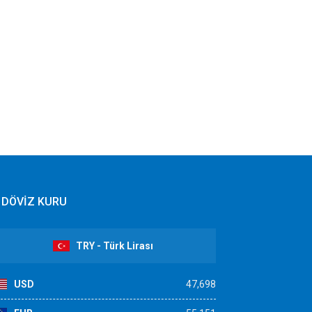
DÖVİZ KURU
TRY - Türk Lirası
USD
47,698