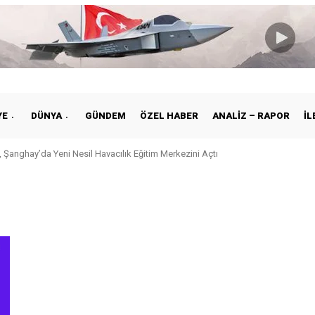
YE
DÜNYA
GÜNDEM
ÖZEL HABER
ANALIZ – RAPOR
İL
 Şanghay’da Yeni Nesil Havacılık Eğitim Merkezini Açtı