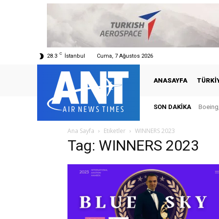
C
28.3
İstanbul
Cuma, 7 Ağustos 2026
ANASAYFA
TÜRKI
SON DAKIKA
Boeing,
Ana Sayfa
Etiketler
WINNERS 2023
Tag: WINNERS 2023