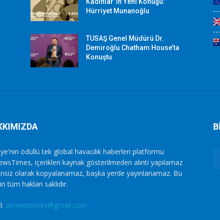
Kadınlar”ın Yeni Konuğu:
Hürriyet Munanoğlu
TUSAŞ Genel Müdürü Dr.
Demiroğlu Chatham House’ta
Konuştu
KKIMIZDA
B
ye'nin ödüllü tek global havacılık haberleri platformu
ewsTimes, içerikleri kaynak gösterilmeden alıntı yapılamaz
zinsiz olarak kopyalanamaz, başka yerde yayınlanamaz. Bu
in tüm hakları saklıdır.
l:
airnewstimes@gmail.com