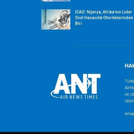
ICAO: Nijerya, Afrika’nın Lider
Sivil Havacılık Otoritelerinden
Biri
HA
Türki
AirN
ve i
siten
emai