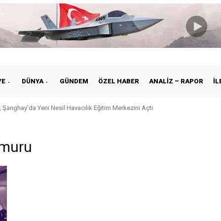
YE
DÜNYA
GÜNDEM
ÖZEL HABER
ANALIZ – RAPOR
İL
 Şanghay’da Yeni Nesil Havacılık Eğitim Merkezini Açtı
emuru