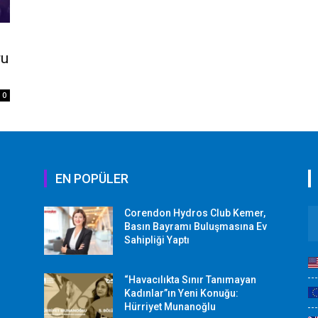
ru
0
EN POPÜLER
Corendon Hydros Club Kemer,
r
Basın Bayramı Buluşmasına Ev
Sahipliği Yaptı
“Havacılıkta Sınır Tanımayan
Kadınlar”ın Yeni Konuğu:
Hürriyet Munanoğlu