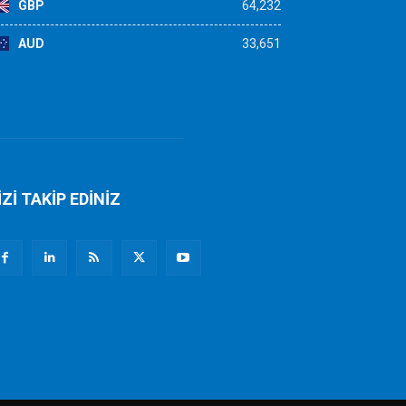
GBP
64,232
AUD
33,651
İZİ TAKİP EDİNİZ