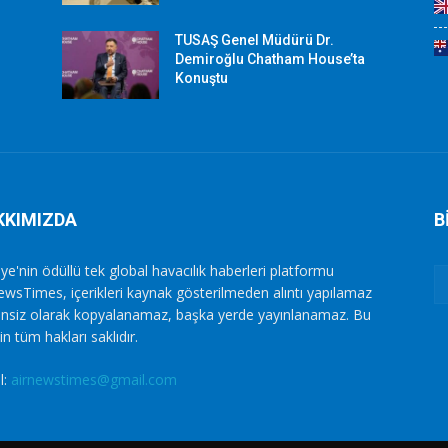
TUSAŞ Genel Müdürü Dr.
Demiroğlu Chatham House’ta
Konuştu
KKIMIZDA
B
ye'nin ödüllü tek global havacılık haberleri platformu
ewsTimes, içerikleri kaynak gösterilmeden alıntı yapılamaz
zinsiz olarak kopyalanamaz, başka yerde yayınlanamaz. Bu
in tüm hakları saklıdır.
l:
airnewstimes@gmail.com