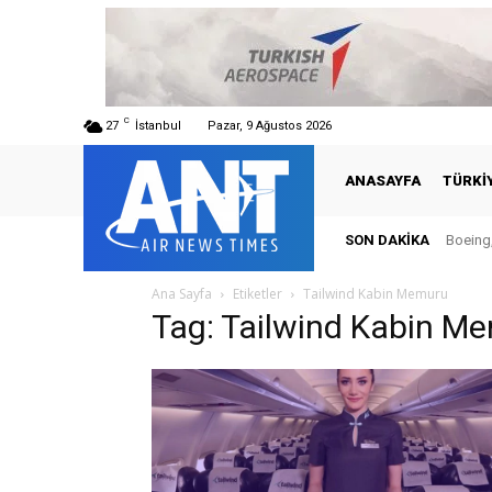
C
27
İstanbul
Pazar, 9 Ağustos 2026
ANASAYFA
TÜRKI
SON DAKIKA
Boeing,
Ana Sayfa
Etiketler
Tailwind Kabin Memuru
Tag: Tailwind Kabin M