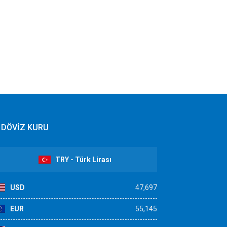
DÖVİZ KURU
TRY - Türk Lirası
USD
47,697
EUR
55,145