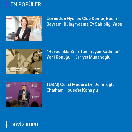
EN POPÜLER
Corendon Hydros Club Kemer, Basın
Bayramı Buluşmasına Ev Sahipliği Yaptı
“Havacılıkta Sınır Tanımayan Kadınlar”ın
Yeni Konuğu: Hürriyet Munanoğlu
TUSAŞ Genel Müdürü Dr. Demiroğlu
Chatham House’ta Konuştu
DÖVİZ KURU