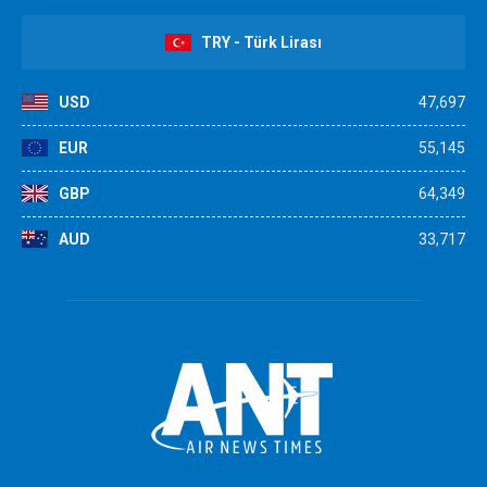
TRY - Türk Lirası
USD
47,697
EUR
55,145
GBP
64,349
AUD
33,717