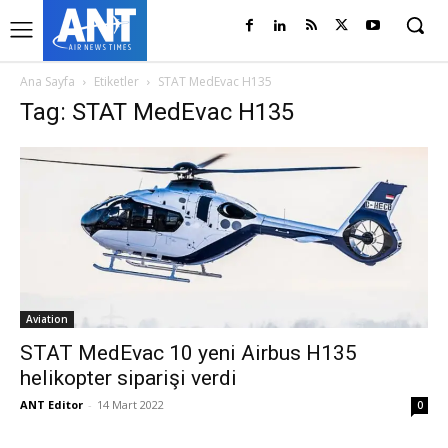
Ana Sayfa
Etiketler
STAT MedEvac H135
Tag: STAT MedEvac H135
Aviation
STAT MedEvac 10 yeni Airbus H135
helikopter siparişi verdi
ANT Editor
-
14 Mart 2022
0