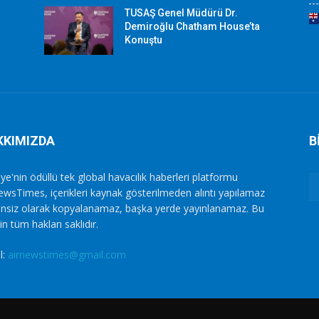
TUSAŞ Genel Müdürü Dr.
Demiroğlu Chatham House’ta
Konuştu
KKIMIZDA
B
ye'nin ödüllü tek global havacılık haberleri platformu
ewsTimes, içerikleri kaynak gösterilmeden alıntı yapılamaz
zinsiz olarak kopyalanamaz, başka yerde yayınlanamaz. Bu
in tüm hakları saklıdır.
l:
airnewstimes@gmail.com