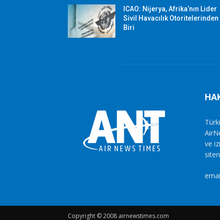
ICAO: Nijerya, Afrika’nın Lider
Sivil Havacılık Otoritelerinden
Biri
HA
Türki
AirN
ve i
siten
emai
Copyright © 2008 airnewstimes.com