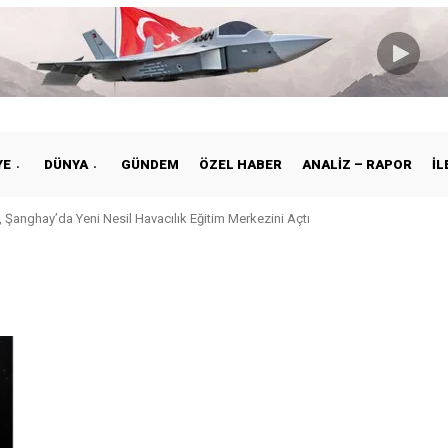
YE
DÜNYA
GÜNDEM
ÖZEL HABER
ANALIZ – RAPOR
İL
 Şanghay’da Yeni Nesil Havacılık Eğitim Merkezini Açtı