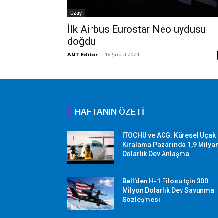
Uzay
İlk Airbus Eurostar Neo uydusu
doğdu
ANT Editor
-
16 Şubat 2021
HAFTANIN ÖZETİ
ITOCHU ve ACG: Küresel Uçak
Kiralama Pazarında 1,9 Milya
Dolarlık Dev Anlaşma
Bell’den H-1 Filosu İçin 300
Milyon Dolarlık Dev Savunma
Sözleşmesi