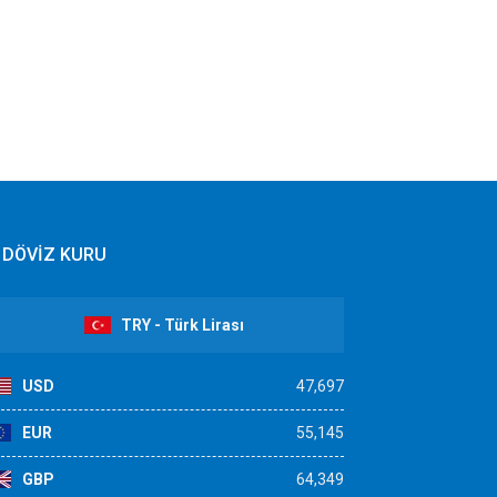
DÖVİZ KURU
TRY - Türk Lirası
USD
47,697
EUR
55,145
GBP
64,349