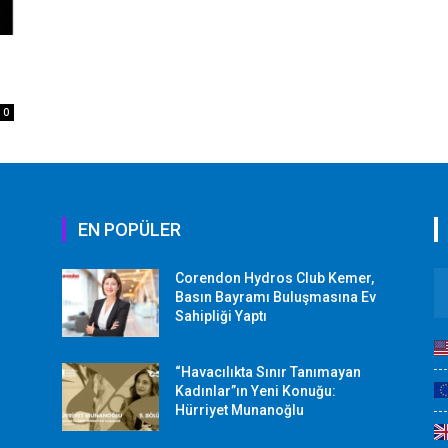
0
EN POPÜLER
Corendon Hydros Club Kemer,
r
Basın Bayramı Buluşmasına Ev
Sahipliği Yaptı
“Havacılıkta Sınır Tanımayan
Kadınlar”ın Yeni Konuğu:
Hürriyet Munanoğlu