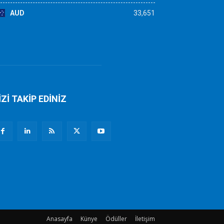
AUD
33,651
İZİ TAKİP EDİNİZ
Anasayfa
Künye
Ödüller
İletişim