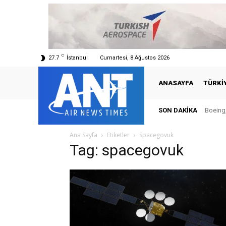
C
27.7
İstanbul
Cumartesi, 8 Ağustos 2026
ANASAYFA
TÜRKI
SON DAKIKA
Boeing,
Ana Sayfa
Etiketler
Spacegovuk
Tag: spacegovuk