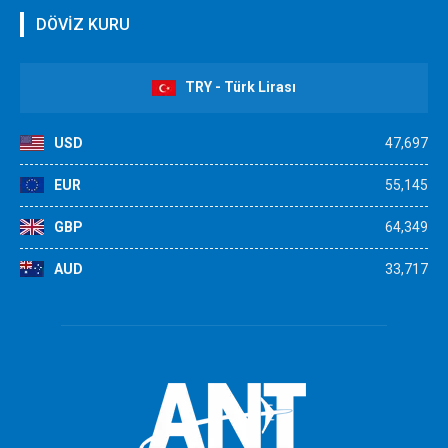
DÖVİZ KURU
TRY - Türk Lirası
USD
47,697
EUR
55,145
GBP
64,349
AUD
33,717