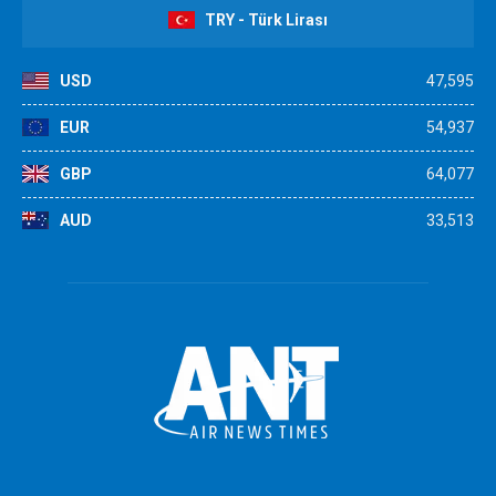
TRY - Türk Lirası
USD
47,595
EUR
54,937
GBP
64,077
AUD
33,513