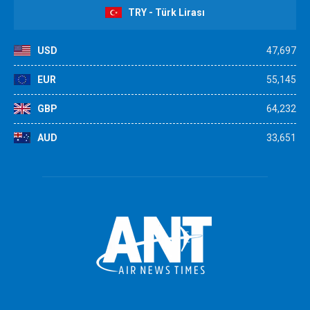
TRY - Türk Lirası
USD
47,697
EUR
55,145
GBP
64,232
AUD
33,651