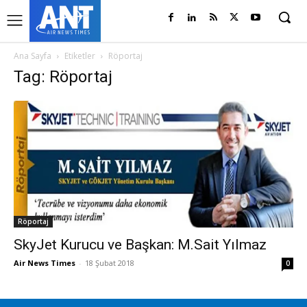
Ana Sayfa
Etiketler
Röportaj
Tag: Röportaj
Röportaj
SkyJet Kurucu ve Başkan: M.Sait Yılmaz
Air News Times
-
18 Şubat 2018
0