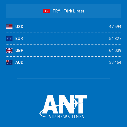
TRY - Türk Lirası
USD
47,594
EUR
54,827
GBP
64,009
AUD
33,464