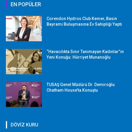
EN POPÜLER
Corendon Hydros Club Kemer, Basın
Bayramı Buluşmasına Ev Sahipliği Yaptı
“Havacılıkta Sınır Tanımayan Kadınlar”ın
Yeni Konuğu: Hürriyet Munanoğlu
TUSAŞ Genel Müdürü Dr. Demiroğlu
Chatham House’ta Konuştu
DÖVİZ KURU