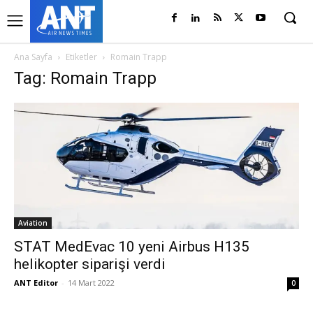
Ana Sayfa
Etiketler
Romain Trapp
Tag: Romain Trapp
Aviation
STAT MedEvac 10 yeni Airbus H135
helikopter siparişi verdi
ANT Editor
-
14 Mart 2022
0