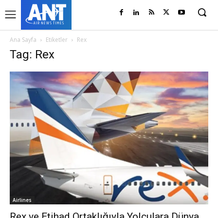
Ana Sayfa
Etiketler
Rex
Tag: Rex
Airlines
Rex ve Etihad Ortaklığıyla Yolculara Dünya