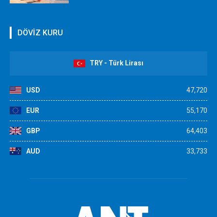
DÖVİZ KURU
TRY - Türk Lirası
USD
47,720
EUR
55,170
GBP
64,403
AUD
33,733