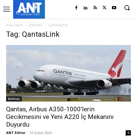
Ana Sayfa
Etiketler
QantasLink
Tag: QantasLink
Airlines
Qantas, Airbus A350-1000’lerin
Gecikmesini ve Yeni A220 İç Mekanını
Duyurdu
ANT Editor
-
23 Şubat 2024
0