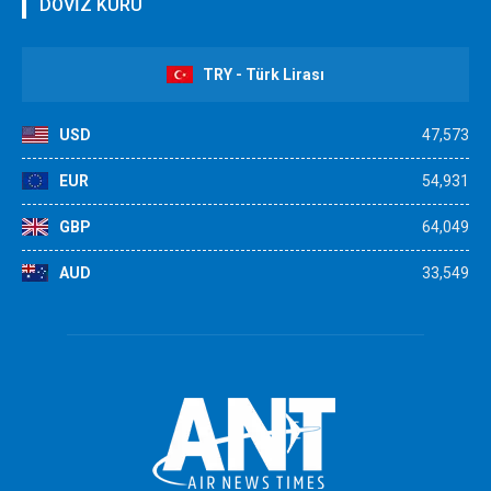
DÖVİZ KURU
TRY - Türk Lirası
USD
47,573
EUR
54,931
GBP
64,049
AUD
33,549