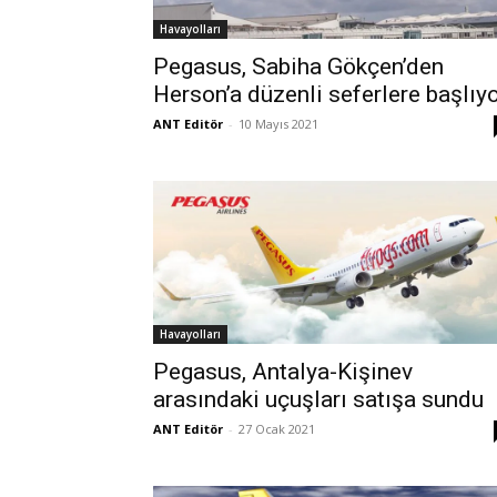
Havayolları
Pegasus, Sabiha Gökçen’den
Herson’a düzenli seferlere başlıy
ANT Editör
-
10 Mayıs 2021
Havayolları
Pegasus, Antalya-Kişinev
arasındaki uçuşları satışa sundu
ANT Editör
-
27 Ocak 2021