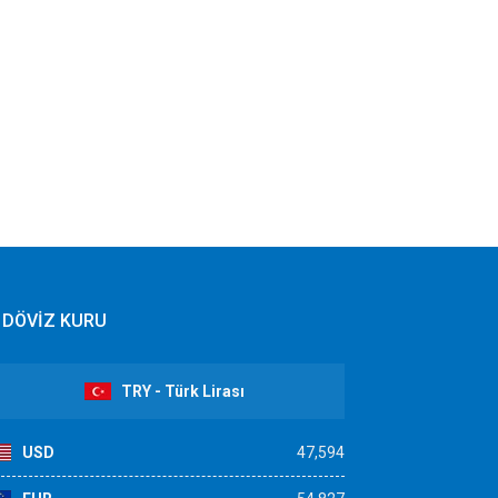
DÖVİZ KURU
TRY - Türk Lirası
USD
47,594