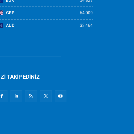
EUR
54,827
GBP
64,009
AUD
33,464
İZİ TAKİP EDİNİZ