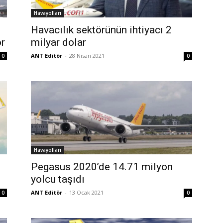
Havayolları
Havacılık sektörünün ihtiyacı 2
or
milyar dolar
ANT Editör
-
28 Nisan 2021
0
0
Havayolları
Pegasus 2020’de 14.71 milyon
yolcu taşıdı
ANT Editör
-
13 Ocak 2021
0
0