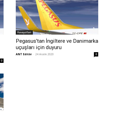
Havayolları
Pegasus’tan İngiltere ve Danimarka
uçuşları için duyuru
ANT Editör
-
24 Aralık 2020
0
0