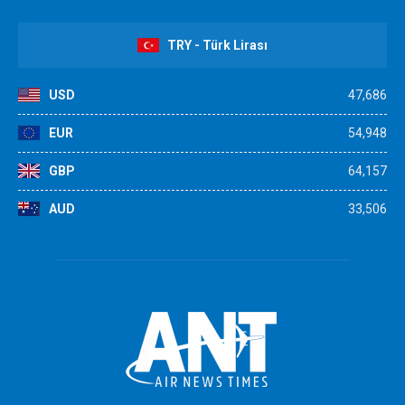
TRY - Türk Lirası
USD
47,686
EUR
54,948
GBP
64,157
AUD
33,506