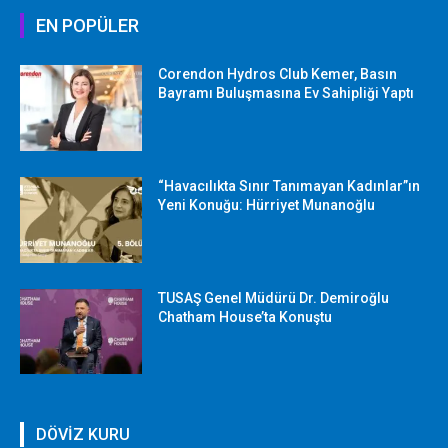
EN POPÜLER
Corendon Hydros Club Kemer, Basın
Bayramı Buluşmasına Ev Sahipliği Yaptı
“Havacılıkta Sınır Tanımayan Kadınlar”ın
Yeni Konuğu: Hürriyet Munanoğlu
TUSAŞ Genel Müdürü Dr. Demiroğlu
Chatham House’ta Konuştu
DÖVİZ KURU