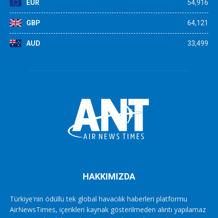
EUR
54,916
GBP
64,121
AUD
33,499
HAKKIMIZDA
Türkiye'nin ödüllü tek global havacılık haberleri platformu
AirNewsTimes, içerikleri kaynak gösterilmeden alıntı yapılamaz