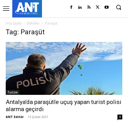
Ana Sayfa
Etiketler
Paraşüt
Tag: Paraşüt
Turizm
Antalya’da paraşütle uçuş yapan turist polisi
alarma geçirdi
ANT Editör
-
15 Şubat 2021
0