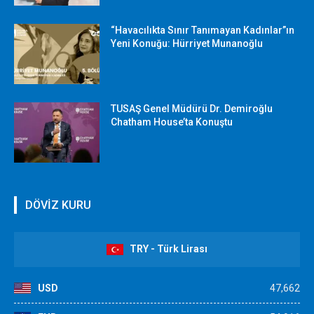
“Havacılıkta Sınır Tanımayan Kadınlar”ın
Yeni Konuğu: Hürriyet Munanoğlu
TUSAŞ Genel Müdürü Dr. Demiroğlu
Chatham House’ta Konuştu
DÖVİZ KURU
TRY - Türk Lirası
USD
47,662