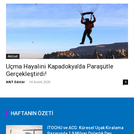
Aktüel
Uçma Hayalini Kapadokya’da Paraşütle
Gerçekleştirdi!
ANT Editör
-
14 Aralık 2020
0
HAFTANIN ÖZETİ
ITOCHU ve ACG: Küresel Uçak Kiralama
Pazarında 1,9 Milyar Dolarlık Dev