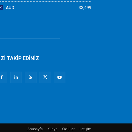
AUD
33,499
İZİ TAKİP EDİNİZ
Anasayfa
Künye
Ödüller
İletişim