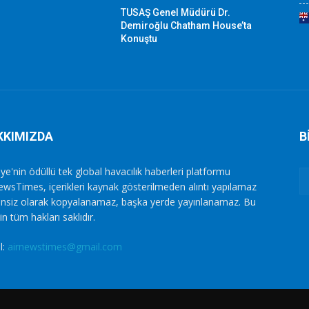
TUSAŞ Genel Müdürü Dr.
Demiroğlu Chatham House’ta
Konuştu
KKIMIZDA
B
ye'nin ödüllü tek global havacılık haberleri platformu
ewsTimes, içerikleri kaynak gösterilmeden alıntı yapılamaz
zinsiz olarak kopyalanamaz, başka yerde yayınlanamaz. Bu
in tüm hakları saklıdır.
l:
airnewstimes@gmail.com