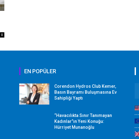
0
EN POPÜLER
Corendon Hydros Club Kemer,
r
Basın Bayramı Buluşmasına Ev
Sahipliği Yaptı
“Havacılıkta Sınır Tanımayan
Kadınlar”ın Yeni Konuğu:
Hürriyet Munanoğlu