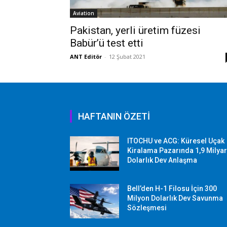
Aviation
Pakistan, yerli üretim füzesi
Babür’ü test etti
ANT Editör
-
12 Şubat 2021
HAFTANIN ÖZETİ
ITOCHU ve ACG: Küresel Uçak
Kiralama Pazarında 1,9 Milya
Dolarlık Dev Anlaşma
Bell’den H-1 Filosu İçin 300
Milyon Dolarlık Dev Savunma
Sözleşmesi