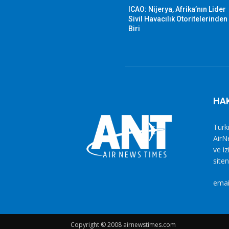
ICAO: Nijerya, Afrika’nın Lider
Sivil Havacılık Otoritelerinden
Biri
HA
Türki
AirN
ve i
siten
emai
Copyright © 2008 airnewstimes.com