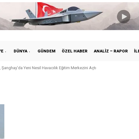
YE
DÜNYA
GÜNDEM
ÖZEL HABER
ANALIZ – RAPOR
İL
 Şanghay’da Yeni Nesil Havacılık Eğitim Merkezini Açtı