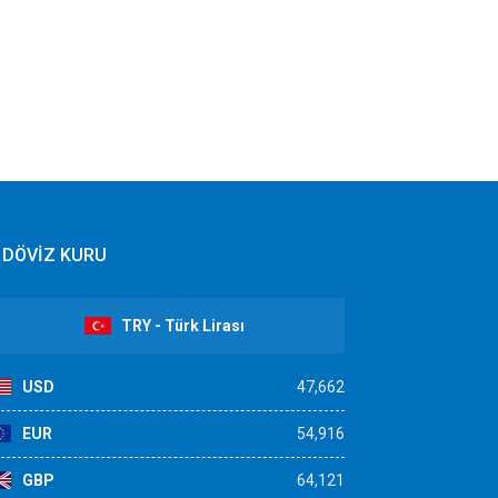
DÖVİZ KURU
TRY - Türk Lirası
USD
47,662
EUR
54,916
GBP
64,121