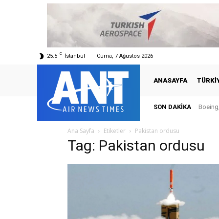
C
25.5
İstanbul
Cuma, 7 Ağustos 2026
ANASAYFA
TÜRKI
SON DAKIKA
Boeing,
Ana Sayfa
Etiketler
Pakistan ordusu
Tag: Pakistan ordusu