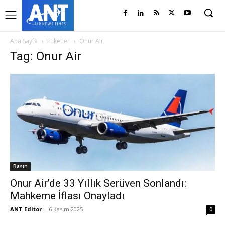
Ana Sayfa
Etiketler
Onur Air
Tag: Onur Air
Basın
Onur Air’de 33 Yıllık Serüven Sonlandı:
Mahkeme İflası Onayladı
ANT Editor
-
6 Kasım 2025
0