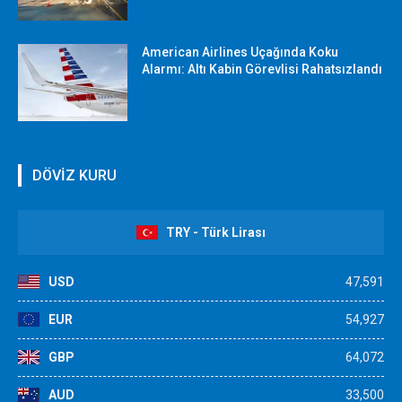
American Airlines Uçağında Koku
Alarmı: Altı Kabin Görevlisi Rahatsızlandı
DÖVİZ KURU
TRY - Türk Lirası
USD
47,591
EUR
54,927
GBP
64,072
AUD
33,500