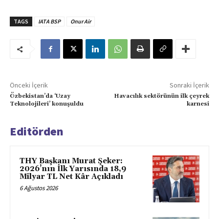
TAGS
IATA BSP
Onur Air
Önceki İçerik
Sonraki İçerik
Özbekistan’da ‘Uzay
Havacılık sektörünün ilk çeyrek
Teknolojileri’ konuşuldu
karnesi
Editörden
THY Başkanı Murat Şeker:
2026’nın İlk Yarısında 18,9
Milyar TL Net Kâr Açıkladı
6 Ağustos 2026