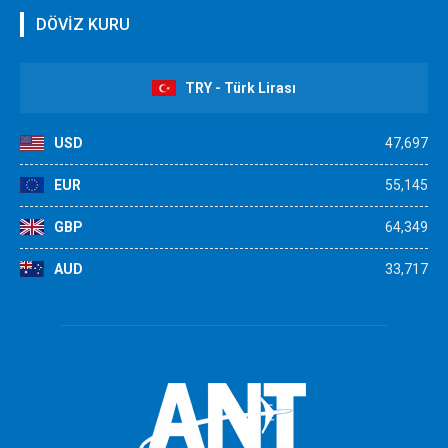
DÖVİZ KURU
TRY - Türk Lirası
USD
47,697
EUR
55,145
GBP
64,349
AUD
33,717