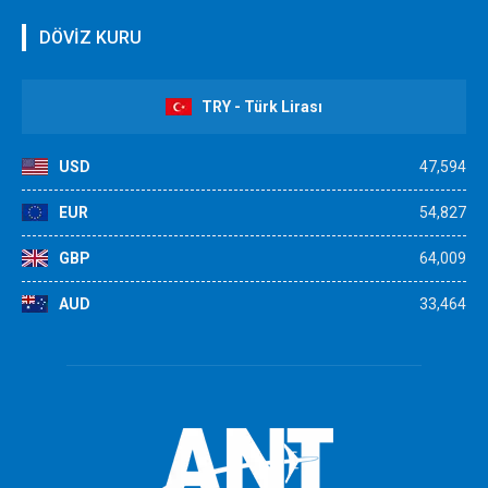
DÖVİZ KURU
TRY - Türk Lirası
USD
47,594
EUR
54,827
GBP
64,009
AUD
33,464