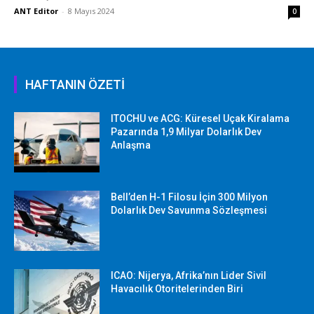
ANT Editor
-
8 Mayıs 2024
0
HAFTANIN ÖZETİ
ITOCHU ve ACG: Küresel Uçak Kiralama
Pazarında 1,9 Milyar Dolarlık Dev
Anlaşma
Bell’den H-1 Filosu İçin 300 Milyon
Dolarlık Dev Savunma Sözleşmesi
ICAO: Nijerya, Afrika’nın Lider Sivil
Havacılık Otoritelerinden Biri