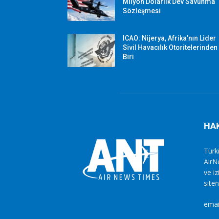
Milyon Dolarlık Dev Savunma
Sözleşmesi
ICAO: Nijerya, Afrika’nın Lider
Sivil Havacılık Otoritelerinden
Biri
HA
Türki
AirN
ve i
siten
emai