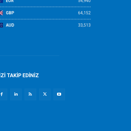
EUR
54,940
GBP
64,152
AUD
33,513
İZİ TAKİP EDİNİZ