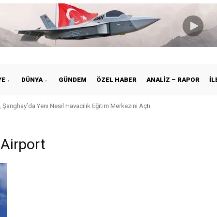
YE
DÜNYA
GÜNDEM
ÖZEL HABER
ANALIZ – RAPOR
İL
 Şanghay’da Yeni Nesil Havacılık Eğitim Merkezini Açtı
Airport