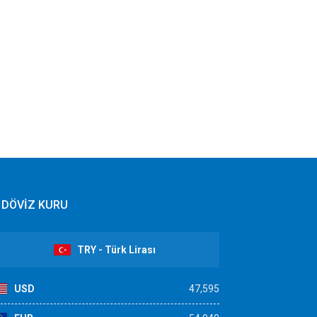
DÖVİZ KURU
TRY - Türk Lirası
USD
47,595