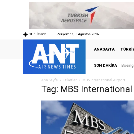
C
31
İstanbul
Perşembe, 6 Ağustos 2026
ANASAYFA
TÜRKI
SON DAKIKA
Boeing,
Ana Sayfa
Etiketler
MBS International Airport
Tag: MBS International 