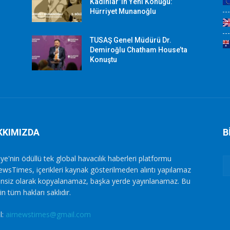
Kadınlar”ın Yeni Konuğu:
Hürriyet Munanoğlu
TUSAŞ Genel Müdürü Dr.
Demiroğlu Chatham House’ta
Konuştu
KKIMIZDA
B
ye'nin ödüllü tek global havacılık haberleri platformu
ewsTimes, içerikleri kaynak gösterilmeden alıntı yapılamaz
zinsiz olarak kopyalanamaz, başka yerde yayınlanamaz. Bu
in tüm hakları saklıdır.
l:
airnewstimes@gmail.com