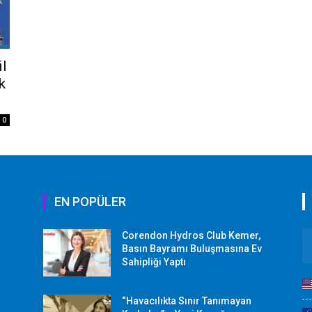
il
k
0
EN POPÜLER
Corendon Hydros Club Kemer,
r
Basın Bayramı Buluşmasına Ev
Sahipliği Yaptı
“Havacılıkta Sınır Tanımayan