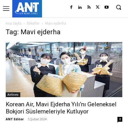
Ana Sayfa
Etiketler
Mavi ejderha
Tag: Mavi ejderha
Airlines
Korean Air, Mavi Ejderha Yılı’nı Geleneksel
Bokjori Süslemeleriyle Kutluyor
ANT Editor
-
5 Şubat 2024
0