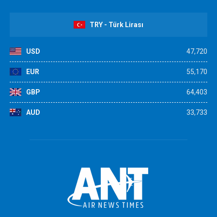
TRY - Türk Lirası
USD
47,720
EUR
55,170
GBP
64,403
AUD
33,733