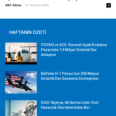
ANT Editor
-
31 Temmuz 2025
0
HAFTANIN ÖZETİ
ITOCHU ve ACG: Küresel Uçak Kiralama
Pazarında 1,9 Milyar Dolarlık Dev
Anlaşma
Bell’den H-1 Filosu İçin 300 Milyon
Dolarlık Dev Savunma Sözleşmesi
ICAO: Nijerya, Afrika’nın Lider Sivil
Havacılık Otoritelerinden Biri