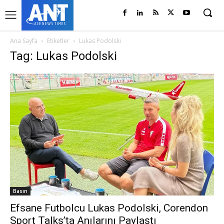
Ana Sayfa
Etiketler
Lukas Podolski
Tag: Lukas Podolski
Basın
Efsane Futbolcu Lukas Podolski, Corendon
Sport Talks’ta Anılarını Paylaştı