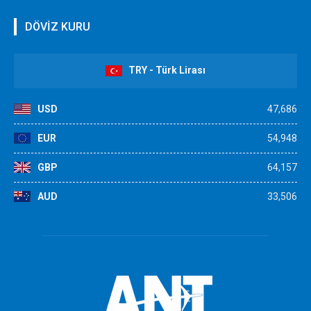
DÖVİZ KURU
TRY - Türk Lirası
USD
47,686
EUR
54,948
GBP
64,157
AUD
33,506