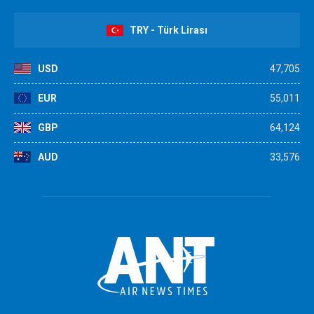
TRY - Türk Lirası
USD
47,705
EUR
55,011
GBP
64,124
AUD
33,576