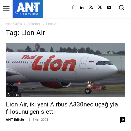
Ana Sayfa
Etiketler
Lion Air
Tag: Lion Air
Airlines
Lion Air, iki yeni Airbus A330neo uçağıyla
filosunu genişletti
ANT Editör
-
11 Ekim 2021
0