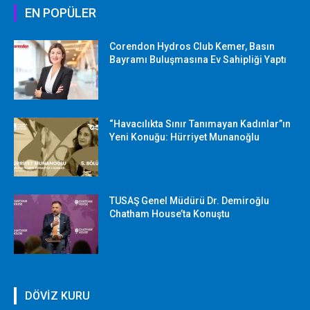
EN POPÜLER
Corendon Hydros Club Kemer, Basın
Bayramı Buluşmasına Ev Sahipliği Yaptı
“Havacılıkta Sınır Tanımayan Kadınlar”ın
Yeni Konuğu: Hürriyet Munanoğlu
TUSAŞ Genel Müdürü Dr. Demiroğlu
Chatham House’ta Konuştu
DÖVİZ KURU