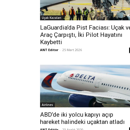
Uçak Kazaları
LaGuardia’da Pist Faciası: Uçak v
Araç Çarpıştı, İki Pilot Hayatını
Kaybetti
ANT Editor
-
25 Mart 2026
Airlines
ABD’de iki yolcu kapıyı açıp
hareket halindeki uçaktan atladı
ANT Editör
-
23 Aralık 2020