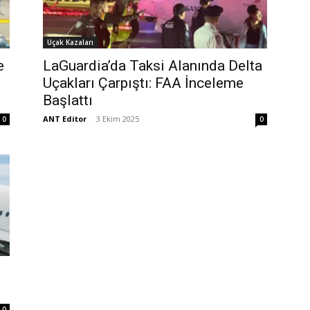
Uçak Kazaları
e
LaGuardia’da Taksi Alanında Delta
Uçakları Çarpıştı: FAA İnceleme
Başlattı
ANT Editor
-
3 Ekim 2025
0
0
0