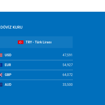
DÖVİZ KURU
TRY - Türk Lirası
USD
47,591
EUR
54,927
GBP
64,072
AUD
33,500