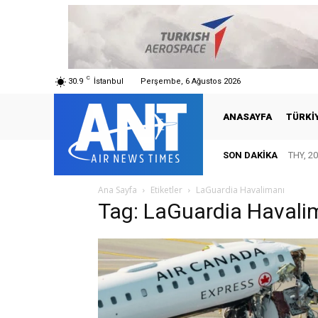
C
30.9
İstanbul
Perşembe, 6 Ağustos 2026
ANASAYFA
TÜRKI
SON DAKIKA
THY, 20
Ana Sayfa
Etiketler
LaGuardia Havalimanı
Tag: LaGuardia Havali