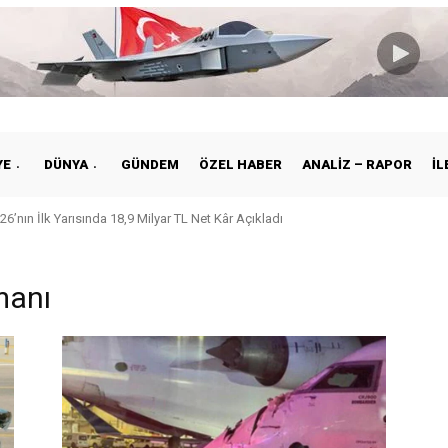
YE
DÜNYA
GÜNDEM
ÖZEL HABER
ANALIZ – RAPOR
İL
26’nın İlk Yarısında 18,9 Milyar TL Net Kâr Açıkladı
manı