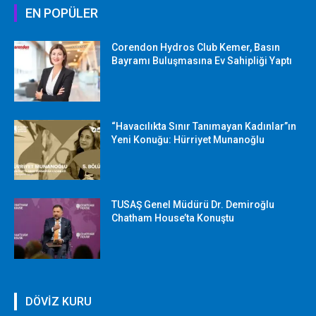
EN POPÜLER
Corendon Hydros Club Kemer, Basın
Bayramı Buluşmasına Ev Sahipliği Yaptı
“Havacılıkta Sınır Tanımayan Kadınlar”ın
Yeni Konuğu: Hürriyet Munanoğlu
TUSAŞ Genel Müdürü Dr. Demiroğlu
Chatham House’ta Konuştu
DÖVİZ KURU