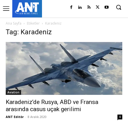
Ana Sayfa
Etiketler
Karadeniz
Tag: Karadeniz
Aviation
Karadeniz’de Rusya, ABD ve Fransa
arasında casus uçak gerilimi
ANT Editör
-
8 Aralık 2020
0