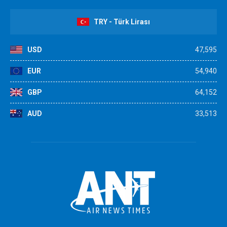
TRY - Türk Lirası
USD
47,595
EUR
54,940
GBP
64,152
AUD
33,513