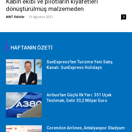
Kabin ekibi ve pilotların kıyafetleri
dönüştürülmüş malzemeden
ANT Editör
-
13 Ağustos 2021
0
HAFTANIN ÖZETİ
SunExpress’ten Turizme Yeni Satış
Kanalı: SunExpress Holidays
Airbus’tan Güçlü İlk Yarı: 351 Uçak
Teslimatı, Gelir 33,2 Milyar Euro
Corendon Airlines, Antalyaspor Stadyum