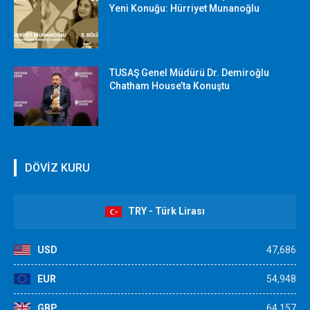
Yeni Konuğu: Hürriyet Munanoğlu
TUSAŞ Genel Müdürü Dr. Demiroğlu
Chatham House’ta Konuştu
DÖVİZ KURU
TRY - Türk Lirası
USD
47,686
EUR
54,948
GBP
64,157