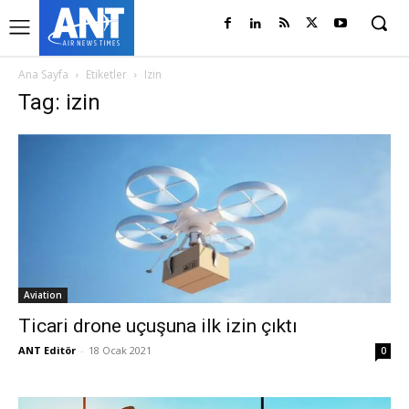
Ana Sayfa
Etiketler
Izin
Tag: izin
Aviation
Ticari drone uçuşuna ilk izin çıktı
ANT Editör
-
18 Ocak 2021
0