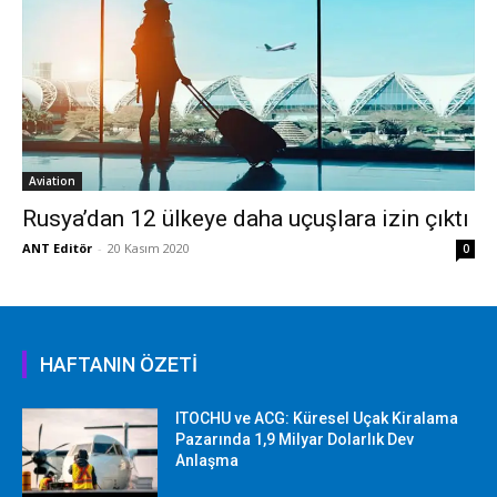
Aviation
Rusya’dan 12 ülkeye daha uçuşlara izin çıktı
ANT Editör
-
20 Kasım 2020
0
HAFTANIN ÖZETİ
ITOCHU ve ACG: Küresel Uçak Kiralama
Pazarında 1,9 Milyar Dolarlık Dev
Anlaşma