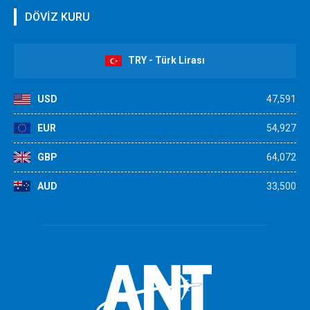
DÖVİZ KURU
TRY - Türk Lirası
USD
47,591
EUR
54,927
GBP
64,072
AUD
33,500