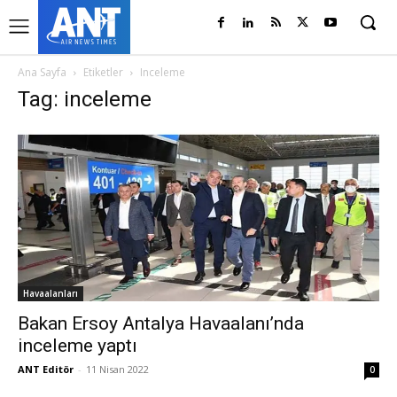
Ana Sayfa
Etiketler
Inceleme
Tag: inceleme
Havaalanları
Bakan Ersoy Antalya Havaalanı’nda
inceleme yaptı
ANT Editör
-
11 Nisan 2022
0