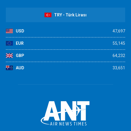
TRY - Türk Lirası
USD
47,697
EUR
55,145
GBP
64,232
AUD
33,651