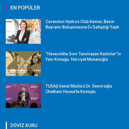
EN POPÜLER
Corendon Hydros Club Kemer, Basın
Bayramı Buluşmasına Ev Sahipliği Yaptı
“Havacılıkta Sınır Tanımayan Kadınlar”ın
Yeni Konuğu: Hürriyet Munanoğlu
TUSAŞ Genel Müdürü Dr. Demiroğlu
Chatham House’ta Konuştu
DÖVİZ KURU