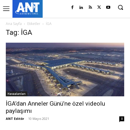
Ana Sayfa
Etiketler
İGA
Tag: İGA
Havaalanları
İGA’dan Anneler Günü’ne özel videolu
paylaşımı
ANT Editör
-
10 Mayıs 2021
0