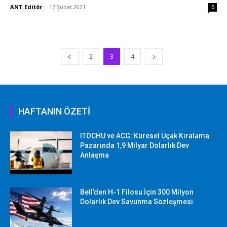
ANT Editör
-
17 Şubat 2021
0
2
3
4
HAFTANIN ÖZETİ
ITOCHU ve ACG: Küresel Uçak Kiralama
Pazarında 1,9 Milyar Dolarlık Dev
Anlaşma
Bell’den H-1 Filosu İçin 300 Milyon
Dolarlık Dev Savunma Sözleşmesi