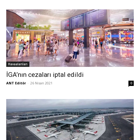
Havaalanları
İGA’nın cezaları iptal edildi
ANT Editör
-
26 Nisan 2021
0