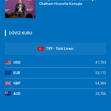
Chatham House’ta Konuştu
DÖVİZ KURU
TRY - Türk Lirası
USD
47,703
EUR
55,172
GBP
64,384
AUD
33,706