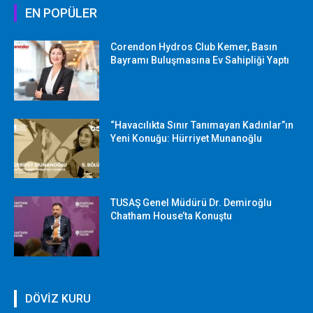
EN POPÜLER
Corendon Hydros Club Kemer, Basın
Bayramı Buluşmasına Ev Sahipliği Yaptı
“Havacılıkta Sınır Tanımayan Kadınlar”ın
Yeni Konuğu: Hürriyet Munanoğlu
TUSAŞ Genel Müdürü Dr. Demiroğlu
Chatham House’ta Konuştu
DÖVİZ KURU