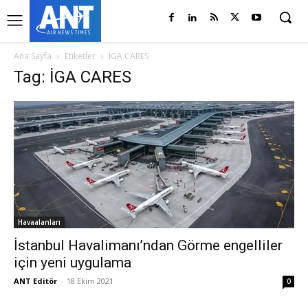
Ana Sayfa
Etiketler
İGA CARES
Tag: İGA CARES
Havaalanları
İstanbul Havalimanı’ndan Görme engelliler
için yeni uygulama
ANT Editör
-
18 Ekim 2021
0