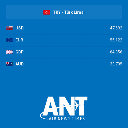
TRY - Türk Lirası
USD
47,692
EUR
55,122
GBP
64,356
AUD
33,705