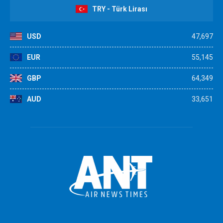
TRY - Türk Lirası
USD
47,697
EUR
55,145
GBP
64,349
AUD
33,651