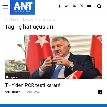
Ana Sayfa
Etiketler
Iç hat uçuşları
Tag: iç hat uçuşları
Havayolları
THY’den PCR testi kararı!
ANT Editör
-
17 Ocak 2022
0