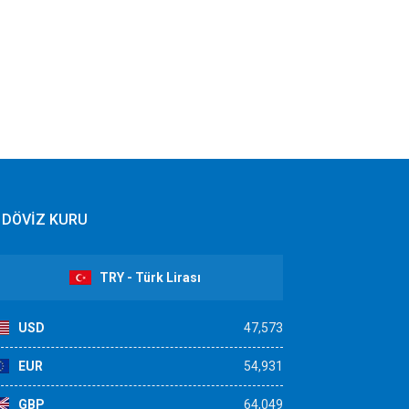
DÖVİZ KURU
TRY - Türk Lirası
USD
47,573
EUR
54,931
GBP
64,049