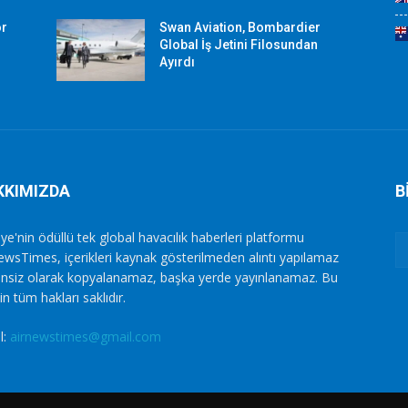
or
Swan Aviation, Bombardier
Global İş Jetini Filosundan
Ayırdı
KKIMIZDA
B
ye'nin ödüllü tek global havacılık haberleri platformu
ewsTimes, içerikleri kaynak gösterilmeden alıntı yapılamaz
zinsiz olarak kopyalanamaz, başka yerde yayınlanamaz. Bu
in tüm hakları saklıdır.
l:
airnewstimes@gmail.com