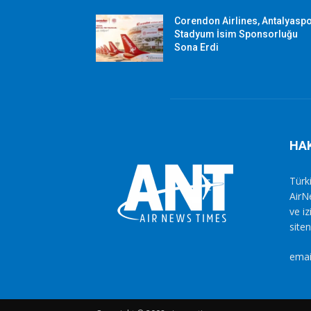
Corendon Airlines, Antalyasp
Stadyum İsim Sponsorluğu
Sona Erdi
HA
Türki
AirN
ve i
siten
emai