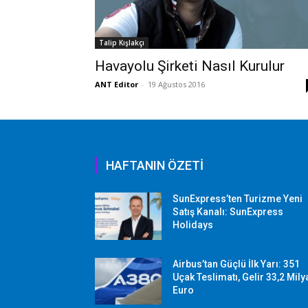
Talip Kışlakçı
Havayolu Şirketi Nasıl Kurulur
ANT Editor
-
19 Ağustos 2016
HAFTANIN ÖZETİ
SunExpress’ten Turizme Yeni
Satış Kanalı: SunExpress
Holidays
Airbus’tan Güçlü İlk Yarı: 351
Uçak Teslimatı, Gelir 33,2 Mily
Euro