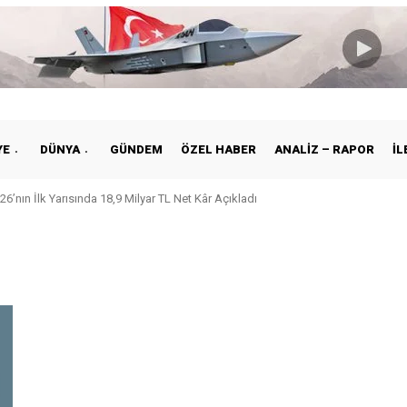
YE
DÜNYA
GÜNDEM
ÖZEL HABER
ANALIZ – RAPOR
İL
26’nın İlk Yarısında 18,9 Milyar TL Net Kâr Açıkladı