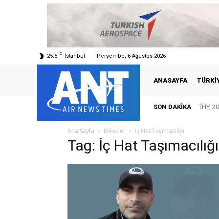
C
25.5
İstanbul
Perşembe, 6 Ağustos 2026
ANASAYFA
TÜRKI
SON DAKIKA
THY, 20
Ana Sayfa
Etiketler
İç Hat Taşımacılığı
Tag: İç Hat Taşımacılığı