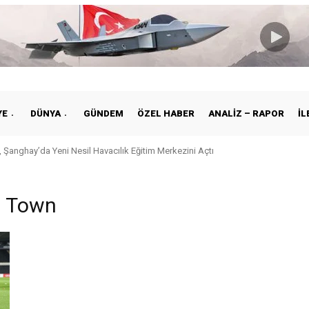
YE
DÜNYA
GÜNDEM
ÖZEL HABER
ANALIZ – RAPOR
İL
 Şanghay’da Yeni Nesil Havacılık Eğitim Merkezini Açtı
ch Town