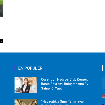
ü
0
EN POPÜLER
Corendon Hydros Club Kemer,
r
Basın Bayramı Buluşmasına Ev
Sahipliği Yaptı
“Havacılıkta Sınır Tanımayan