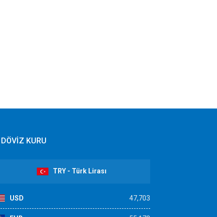
DÖVİZ KURU
TRY - Türk Lirası
USD
47,703