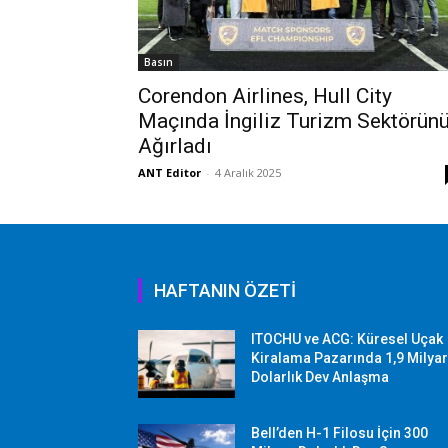
Basın
Corendon Airlines, Hull City
Maçında İngiliz Turizm Sektörün
Ağırladı
ANT Editor
-
4 Aralık 2025
HAFTANIN ÖZETİ
ITOCHU ve ACG: Küresel Uçak
Kiralama Pazarında 1,9 Milya
Dolarlık Dev Anlaşma
Bell’den H-1 Filosu İçin 300