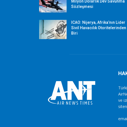
Milyon Dolarlık Dev Savunma
Sözleşmesi
ICAO: Nijerya, Afrika’nın Lider
Sivil Havacılık Otoritelerinden
Biri
HA
Türki
AirN
ve i
siten
emai