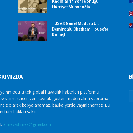
Kadınlar”ın Yeni Konuğu:
Hürriyet Munanoğlu
TUSAŞ Genel Müdürü Dr.
Demiroğlu Chatham House’ta
Konuştu
KKIMIZDA
B
ye'nin ödüllü tek global havacılık haberleri platformu
ewsTimes, içerikleri kaynak gösterilmeden alıntı yapılamaz
zinsiz olarak kopyalanamaz, başka yerde yayınlanamaz. Bu
in tüm hakları saklıdır.
l:
airnewstimes@gmail.com