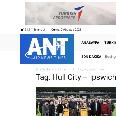
C
31.1
İstanbul
Cuma, 7 Ağustos 2026
ANASAYFA
TÜRKI
SON DAKIKA
Boeing,
Ana Sayfa
Etiketler
Hull City – Ipswich Town
Tag: Hull City – Ipswi