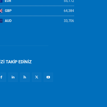
EUR
55,172
GBP
64,384
AUD
33,706
İZİ TAKİP EDİNİZ