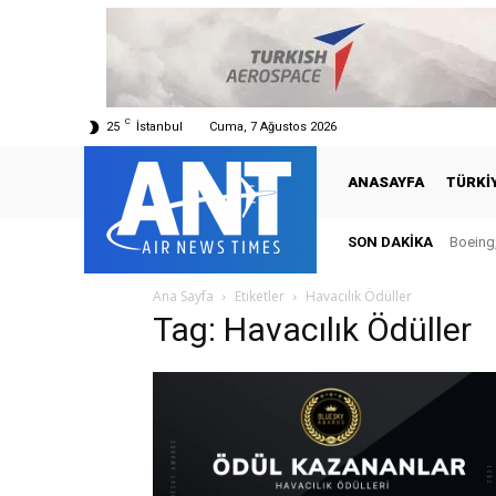
C
25
İstanbul
Cuma, 7 Ağustos 2026
ANASAYFA
TÜRKI
SON DAKIKA
Boeing,
Ana Sayfa
Etiketler
Havacılık Ödüller
Tag: Havacılık Ödüller