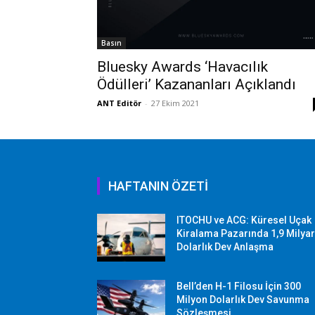
Basın
Bluesky Awards ‘Havacılık
Ödülleri’ Kazananları Açıklandı
ANT Editör
-
27 Ekim 2021
HAFTANIN ÖZETİ
ITOCHU ve ACG: Küresel Uçak
Kiralama Pazarında 1,9 Milya
Dolarlık Dev Anlaşma
Bell’den H-1 Filosu İçin 300
Milyon Dolarlık Dev Savunma
Sözleşmesi