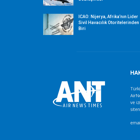
ICAO: Nijerya, Afrika’nın Lider
Sivil Havacılık Otoritelerinden
Biri
HA
Türki
AirN
ve i
siten
emai