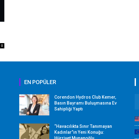
0
EN POPÜLER
Corendon Hydros Club Kemer,
r
Basın Bayramı Buluşmasına Ev
Sahipliği Yaptı
“Havacılıkta Sınır Tanımayan
Kadınlar”ın Yeni Konuğu:
Hürriyet Munanoğlu