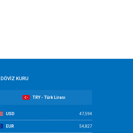
DÖVİZ KURU
TRY - Türk Lirası
USD
47,594
EUR
54,827