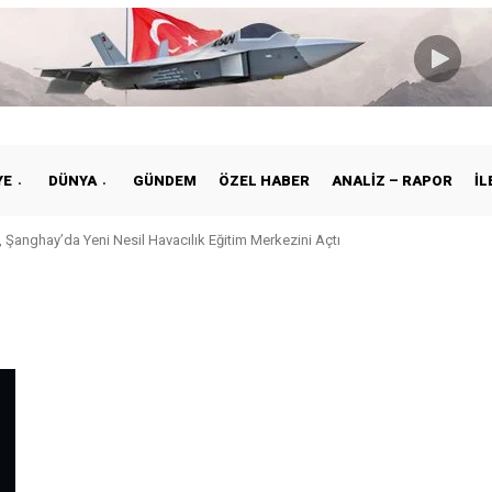
YE
DÜNYA
GÜNDEM
ÖZEL HABER
ANALIZ – RAPOR
İL
 Şanghay’da Yeni Nesil Havacılık Eğitim Merkezini Açtı