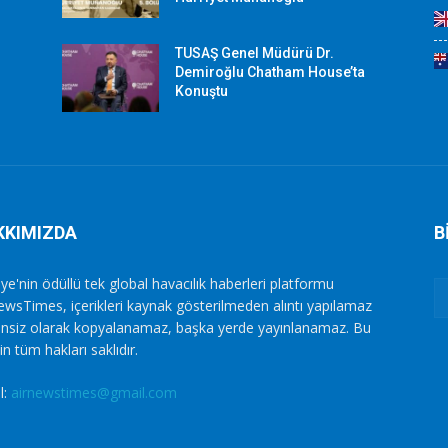
TUSAŞ Genel Müdürü Dr.
Demiroğlu Chatham House’ta
Konuştu
KKIMIZDA
B
ye'nin ödüllü tek global havacılık haberleri platformu
ewsTimes, içerikleri kaynak gösterilmeden alıntı yapılamaz
zinsiz olarak kopyalanamaz, başka yerde yayınlanamaz. Bu
in tüm hakları saklıdır.
l:
airnewstimes@gmail.com