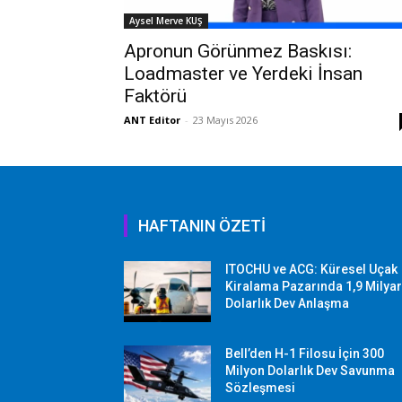
Aysel Merve KUŞ
Apronun Görünmez Baskısı:
Loadmaster ve Yerdeki İnsan
Faktörü
ANT Editor
-
23 Mayıs 2026
HAFTANIN ÖZETİ
ITOCHU ve ACG: Küresel Uçak
Kiralama Pazarında 1,9 Milya
Dolarlık Dev Anlaşma
Bell’den H-1 Filosu İçin 300
Milyon Dolarlık Dev Savunma
Sözleşmesi