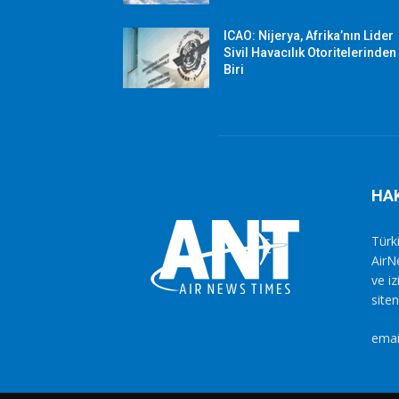
ICAO: Nijerya, Afrika’nın Lider
Sivil Havacılık Otoritelerinden
Biri
HA
Türki
AirN
ve i
siten
emai