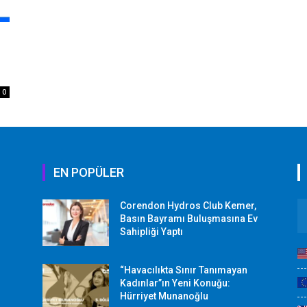
0
EN POPÜLER
Corendon Hydros Club Kemer,
r
Basın Bayramı Buluşmasına Ev
Sahipliği Yaptı
“Havacılıkta Sınır Tanımayan
Kadınlar”ın Yeni Konuğu:
Hürriyet Munanoğlu