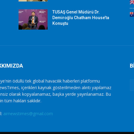
TUSAŞ Genel Müdürü Dr.
Demiroğlu Chatham House’ta
Konuştu
KKIMIZDA
B
ye'nin ödüllü tek global havacılık haberleri platformu
ewsTimes, içerikleri kaynak gösterilmeden alıntı yapılamaz
zinsiz olarak kopyalanamaz, başka yerde yayınlanamaz. Bu
in tüm hakları saklıdır.
l:
airnewstimes@gmail.com