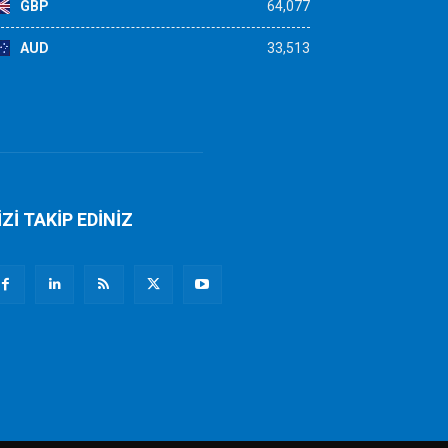
GBP
64,077
AUD
33,513
İZİ TAKİP EDİNİZ