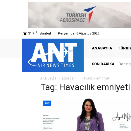
C
31.7
İstanbul
Perşembe, 6 Ağustos 2026
ANASAYFA
TÜRKI
SON DAKIKA
Boeing,
Ana Sayfa
Etiketler
Havacılık emniyeti
Tag: Havacılık emniyeti