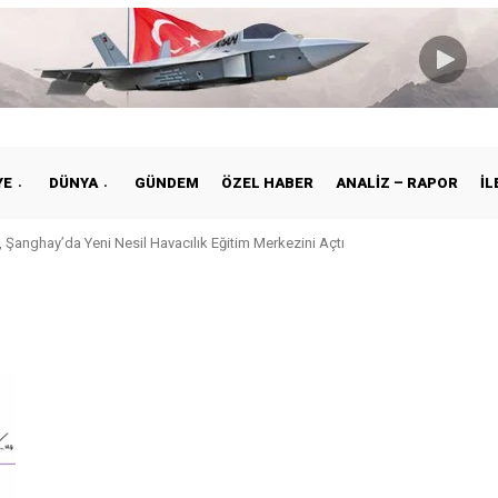
YE
DÜNYA
GÜNDEM
ÖZEL HABER
ANALIZ – RAPOR
İL
 Şanghay’da Yeni Nesil Havacılık Eğitim Merkezini Açtı