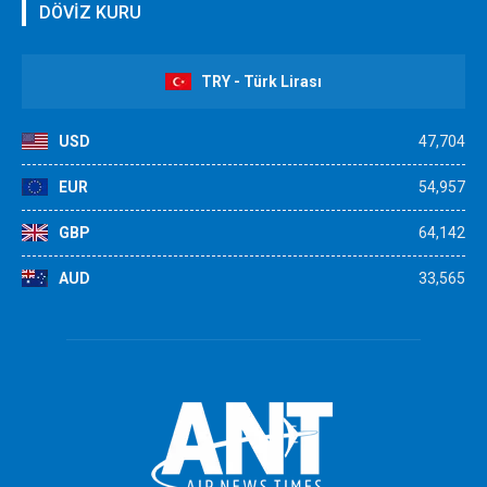
DÖVİZ KURU
TRY - Türk Lirası
USD
47,704
EUR
54,957
GBP
64,142
AUD
33,565