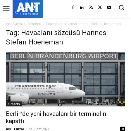
Ana Sayfa
Etiketler
Havaalanı sözcüsü Hannes Stefan Hoeneman
Tag: Havaalanı sözcüsü Hannes
Stefan Hoeneman
Airports
Berlin’de yeni havaalanı bir terminalini
kapattı
ANT Editör
-
22 Şubat 2021
0