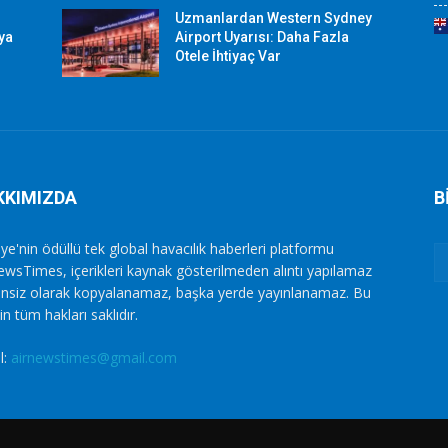
Uzmanlardan Western Sydney
aya
Airport Uyarısı: Daha Fazla
Otele İhtiyaç Var
KKIMIZDA
B
ye'nin ödüllü tek global havacılık haberleri platformu
ewsTimes, içerikleri kaynak gösterilmeden alıntı yapılamaz
zinsiz olarak kopyalanamaz, başka yerde yayınlanamaz. Bu
in tüm hakları saklıdır.
l:
airnewstimes@gmail.com