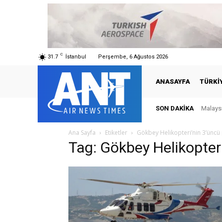
C
31.7
İstanbul
Perşembe, 6 Ağustos 2026
ANASAYFA
TÜRKI
SON DAKIKA
Malaysi
Ana Sayfa
Etiketler
Gökbey Helikopteri’nin 3’üncü
Tag: Gökbey Helikopteri