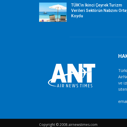
TÜİK’in İkinci Çeyrek Turizm
Verileri Sektörün Nabzını Ort
Koydu
HA
Türki
AirN
ve i
siten
emai
Copyright © 2008 airnewstimes.com