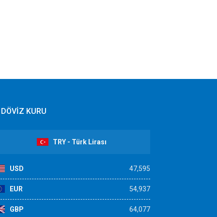
DÖVİZ KURU
TRY - Türk Lirası
USD
47,595
EUR
54,937
GBP
64,077