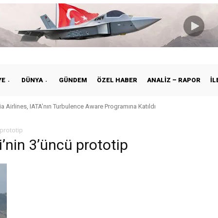
YE
DÜNYA
GÜNDEM
ÖZEL HABER
ANALIZ – RAPOR
İL
a Airlines, IATA’nın Turbulence Aware Programına Katıldı
 prototip
’nin 3’üncü prototip