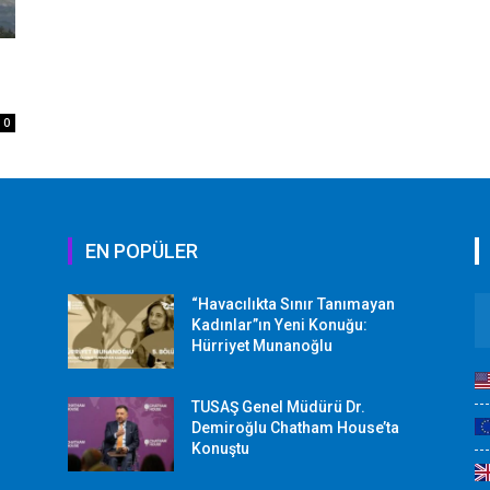
0
EN POPÜLER
“Havacılıkta Sınır Tanımayan
Kadınlar”ın Yeni Konuğu:
Hürriyet Munanoğlu
TUSAŞ Genel Müdürü Dr.
Demiroğlu Chatham House’ta
Konuştu