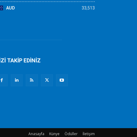
AUD
33,513
İZİ TAKİP EDİNİZ
Anasayfa
Künye
Ödüller
İletişim