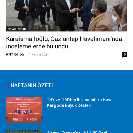
Havaalanları
Karaismailoğlu, Gaziantep Havalimanı’nda
incelemelerde bulundu
ANT Editör
-
1 Kasım 2021
0
HAFTANIN ÖZETİ
THY ve TİM’den İhracatçılara Hava
Kargoda Büyük Destek
Airbus, Fransa’ya İlk NH90 Özel