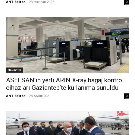
ANT Editor
-
23 Haziran 2026
0
Havacılık
ASELSAN’ın yerli ARIN X-ray bagaj kontrol
cihazları Gaziantep’te kullanıma sunuldu
ANT Editör
-
28 Aralık 2021
0