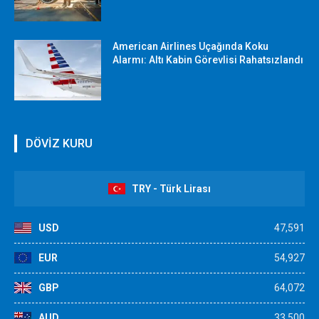
American Airlines Uçağında Koku
Alarmı: Altı Kabin Görevlisi Rahatsızlandı
DÖVİZ KURU
TRY - Türk Lirası
USD
47,591
EUR
54,927
GBP
64,072
AUD
33,500