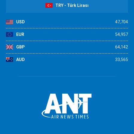
TRY - Türk Lirası
USD
47,704
EUR
54,957
GBP
64,142
AUD
33,565