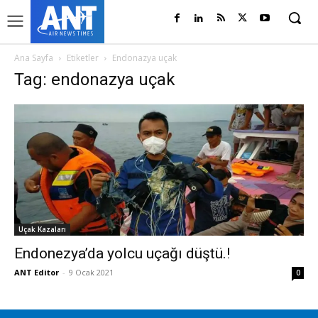
Ana Sayfa
Etiketler
Endonazya uçak
Tag: endonazya uçak
Uçak Kazaları
Endonezya’da yolcu uçağı düştü.!
ANT Editor
-
9 Ocak 2021
0