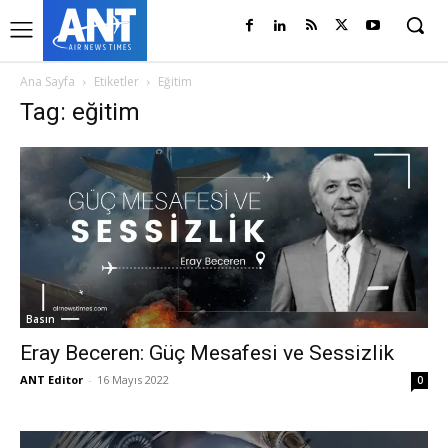
Ana Sayfa
Etiketler
Eğitim
Tag: eğitim
Basın
Eray Beceren: Güç Mesafesi ve Sessizlik
ANT Editor
-
16 Mayıs 2022
0