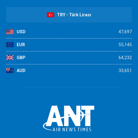
TRY - Türk Lirası
USD
47,697
EUR
55,145
GBP
64,232
AUD
33,651