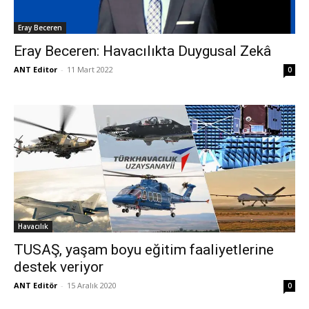
Eray Beceren
Eray Beceren: Havacılıkta Duygusal Zekâ
ANT Editor
-
11 Mart 2022
0
Havacılık
TUSAŞ, yaşam boyu eğitim faaliyetlerine
destek veriyor
ANT Editör
-
15 Aralık 2020
0