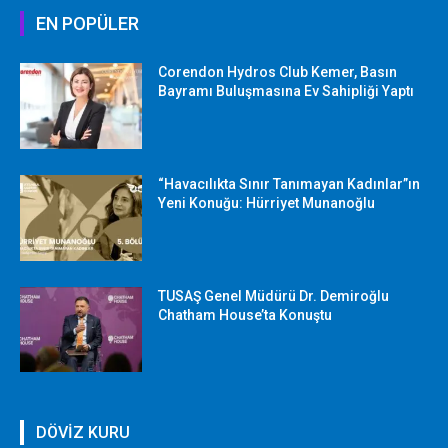
EN POPÜLER
Corendon Hydros Club Kemer, Basın
Bayramı Buluşmasına Ev Sahipliği Yaptı
“Havacılıkta Sınır Tanımayan Kadınlar”ın
Yeni Konuğu: Hürriyet Munanoğlu
TUSAŞ Genel Müdürü Dr. Demiroğlu
Chatham House’ta Konuştu
DÖVİZ KURU