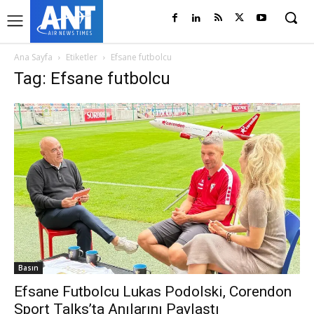
Ana Sayfa
Etiketler
Efsane futbolcu
Tag: Efsane futbolcu
Basın
Efsane Futbolcu Lukas Podolski, Corendon
Sport Talks’ta Anılarını Paylaştı