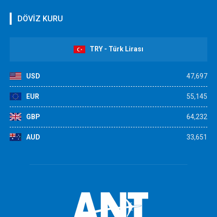
DÖVİZ KURU
TRY - Türk Lirası
USD
47,697
EUR
55,145
GBP
64,232
AUD
33,651