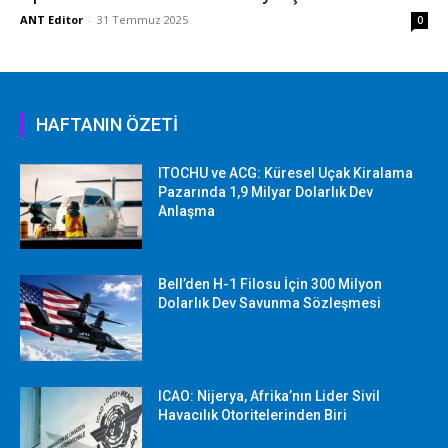
ANT Editor
-
31 Temmuz 2025
0
HAFTANIN ÖZETİ
ITOCHU ve ACG: Küresel Uçak Kiralama
Pazarında 1,9 Milyar Dolarlık Dev
Anlaşma
Bell’den H-1 Filosu İçin 300 Milyon
Dolarlık Dev Savunma Sözleşmesi
ICAO: Nijerya, Afrika’nın Lider Sivil
Havacılık Otoritelerinden Biri